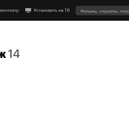
инотеатр
Установить на ТВ
ж
14