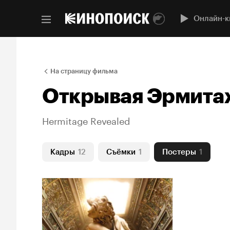
Онлайн-к
На страницу фильма
Открывая Эрмита
Hermitage Revealed
Кадры
12
Съёмки
1
Постеры
1