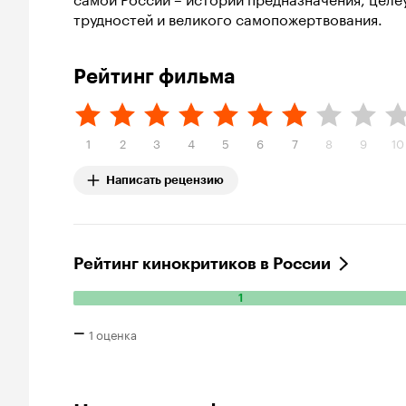
трудностей и великого самопожертвования.
Рейтинг фильма
1
2
3
4
5
6
7
8
9
10
Написать рецензию
Рейтинг кинокритиков в России
1
Количество положительных оценок: 1.
–
1 оценка