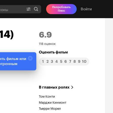
Попробовать
Войти
Плюс
14)
6.9
Рейтинг
118 оценок
Кинопоиска
Оценить фильм
ить фильм или
1
2
3
4
5
6
7
8
9
10
6.9
отренным
В главных ролях
Том Конти
Марджи Кинмонт
Тьерри Морел