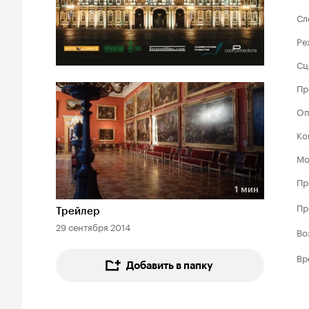
Сл
Ре
Сц
Пр
Оп
Ко
Мо
Пр
1 мин
Длительность 1 мин
Пр
Трейлер
29 сентября 2014
Во
Вр
Добавить в папку