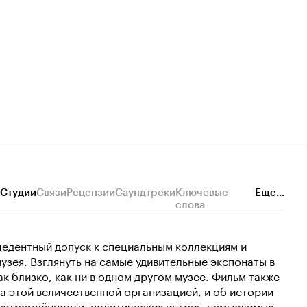
Студии
Связи
Рецензии
Саундтреки
Ключевые
Еще...
слова
едентный допуск к специальным коллекциям и
зея. Взглянуть на самые удивительные экспонаты в
ак близко, как ни в одном другом музее. Фильм также
а этой величественной организацией, и об истории
устремлённости, политических интриг, немыслимых