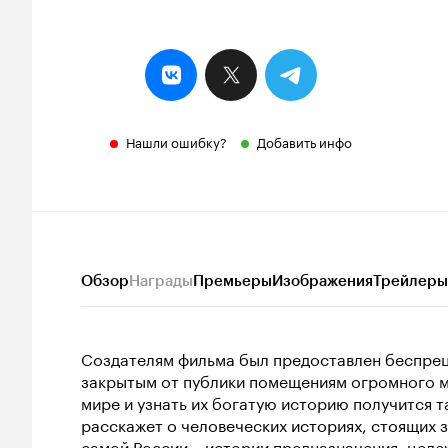
Нашли ошибку?
Добавить инфо
Обзор
Награды
Премьеры
Изображения
Трейлеры
Создателям фильма был предоставлен беспрец
закрытым от публики помещениям огромного му
мире и узнать их богатую историю получится т
расскажет о человеческих историях, стоящих з
самой России – истории предназначения, целе