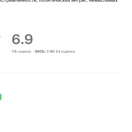
6.9
Рейтинг
118 оценок
64 оценки
IMDb
:
7.40
Кинопоиска
6.9