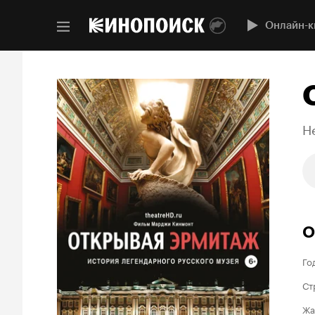
Онлайн-к
H
О
Го
Ст
Жа