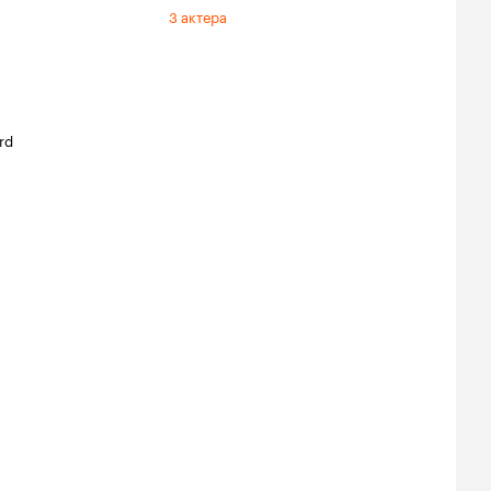
3 актера
rd