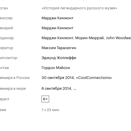
оган
«История легендарного русского музея»
жиссер
Марджи Кинмонт
енарий
Марджи Кинмонт
одюсер
Марджи Кинмонт
,
Морин Мюррэй
,
John Woodwa
ератор
Максим Тарасюгин
мпозитор
Эдмунд Жоллиффе
нтаж
Гордон Мэйсон
емьера в России
30 сентября 2014
,
«CoolConnections»
емьера в мире
6 сентября 2014
,
...
зраст
6+
емя
1 ч 23 мин