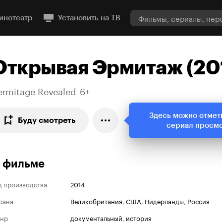
инотеатр
Установить на ТВ
Открывая Эрмитаж (20
ermitage Revealed
6+
Здесь можно отмет
Буду смотреть
сериал просм
 фильме
д производства
2014
рана
Великобритания
,
США
,
Нидерланды
,
Россия
нр
документальный
,
история