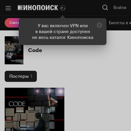
Войти
Онлайн-кинотеатр
Билеты в 
Смотреть кино
У вас включен VPN или
в вашей стране доступен
не весь каталог Кинопоиска
Code
Постеры
1