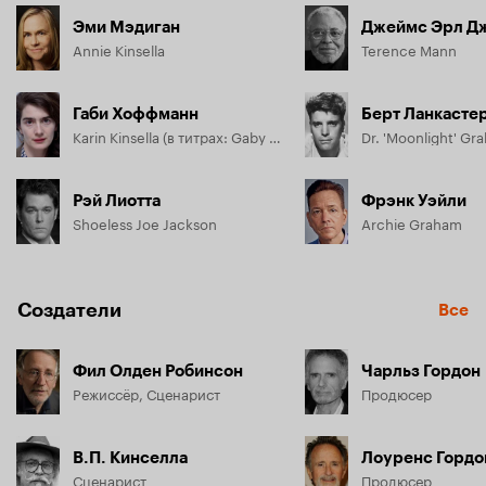
Эми Мэдиган
Джеймс Эрл Д
Annie Kinsella
Terence Mann
Габи Хоффманн
Берт Ланкасте
Karin Kinsella (в титрах: Gaby Hoffman)
Dr. 'Moonlight' Gr
Рэй Лиотта
Фрэнк Уэйли
Shoeless Joe Jackson
Archie Graham
Создатели
Все
Фил Олден Робинсон
Чарльз Гордон
Режиссёр, Сценарист
Продюсер
В.П. Кинселла
Лоуренс Гордо
Сценарист
Продюсер