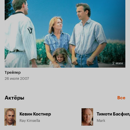
2 мин
Длительность 2 мин
Трейлер
26 июля 2007
Актёры
Все
Кевин Костнер
Тимоти Басфил
Ray Kinsella
Mark