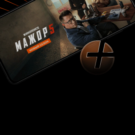
бескрайнее небо, вдохнуть этот свежий ветер с
запахом аппетитной кукурузы. В свое время
картина «Поле чудес» была удостоена трех
номинаций на Оскар (в том числе как «лучший
фильм года») и собрала в американском
прокате более 60 миллионов $, однако затем
оказалась незаслуженно забыта современным
зрителем, но те, кому посчастливилось оценить
ленту, не забудут ее никогда, потому что
обаяние этого фильма не проходит с годами, и
к нему хочется возвращаться вновь и вновь, с
сожалением констатируя тот факт, что сейчас
фильмы подобные «Полю чудес» уже не
снимают и вряд ли когда-нибудь снимут. - А
рай существует? - О да! Это то место, где
исполняются мечты. 8 из 10