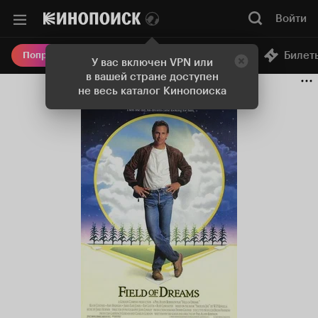
Войти
Онлайн-кинотеатр
Билет
Попробовать Плюс
У вас включен VPN или
в вашей стране доступен
не весь каталог Кинопоиска