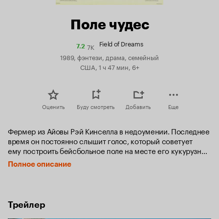
Поле чудес
Field of Dreams
7K
Рейтинг
7.2
Кинопоиска
1989, фэнтези, драма, семейный
7.2
США, 1 ч 47 мин, 6+
Оценить
Буду смотреть
Добавить
Еще
Фермер из Айовы Рэй Кинселла в недоумении. Последнее 
время он постоянно слышит голос, который советует 
ему построить бейсбольное поле на месте его кукурузных 
угодий. Кому-то, возможно, такое предложение 
Полное описание
и показалось бы начисто лишенным смысла, но не Рэю. 
Его покойный отец когда-то был просто помешан на этой 
игре. И вот поле построено, и на нём появляется умерший 
много лет назад знаменитый бейсболист Джо Джексон, 
Трейлер
а позже и вся призрачная команда Chicago White Sox.