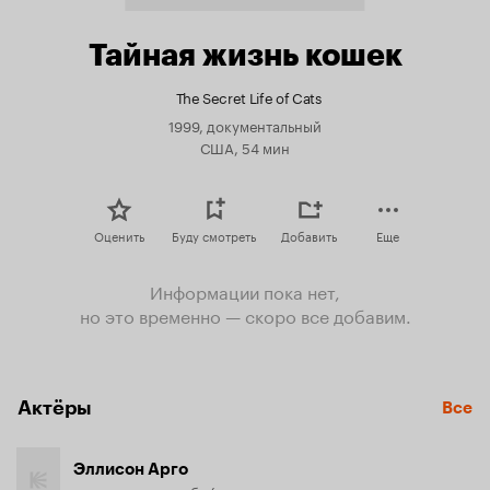
Тайная жизнь кошек
The Secret Life of Cats
1999, документальный
США, 54 мин
Оценить
Буду смотреть
Добавить
Еще
Информации пока нет,
но это временно — скоро все добавим.
Актёры
Все
Эллисон Арго