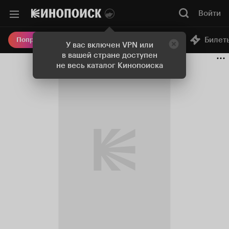
Войти
Онлайн-кинотеатр
Билет
Попробовать Плюс
У вас включен VPN или
в вашей стране доступен
не весь каталог Кинопоиска