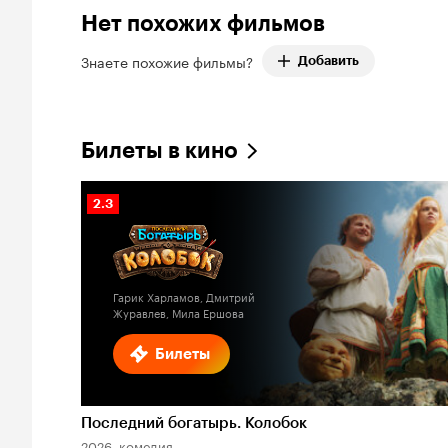
Нет похожих фильмов
Знаете похожие фильмы?
Добавить
Билеты в кино
Рейтинг
2.3
Кинопоиска
2.3
Гарик Харламов, Дмитрий
Журавлев, Мила Ершова
Билеты
Последний богатырь. Колобок
2026, комедия