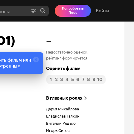
Попробовать
Войти
Плюс
01)
–
Недостаточно оценок,
рейтинг формируется
ить фильм или
отренным
Оценить фильм
1
2
3
4
5
6
7
8
9
10
В главных ролях
Дарья Михайлова
Владислав Галкин
Виталий Редько
Игорь Сигов