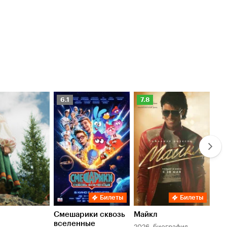
Рейтинг
Рейтинг
Ре
6.1
7.8
6.
Кинопоиска
Кинопоиска
Ки
6.1
7.8
6.
Билеты
Билеты
Смешарики сквозь
Майкл
Зл
вселенные
мер
2026, биография