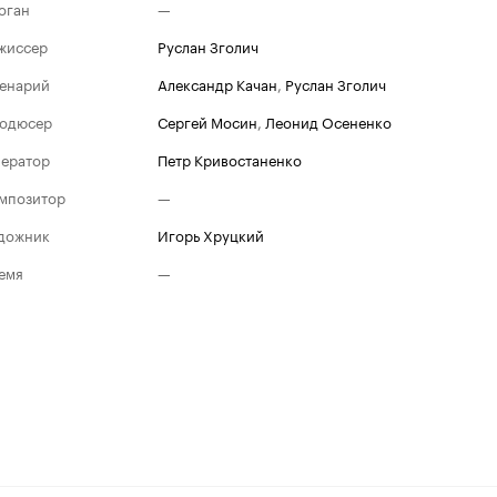
оган
—
жиссер
Руслан Зголич
енарий
Александр Качан
,
Руслан Зголич
одюсер
Сергей Мосин
,
Леонид Осененко
ератор
Петр Кривостаненко
мпозитор
—
дожник
Игорь Хруцкий
емя
—