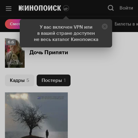
Войти
Онлайн-кинотеатр
Билеты в 
Смотреть кино
У вас включен VPN или
в вашей стране доступен
не весь каталог Кинопоиска
Рейтинг
6.6
Кинопоиска
Дочь Припяти
6.6
Кадры
5
Постеры
1