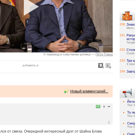
230.
Знак
Meet 
231.
Рапу
исто
Tangl
232.
Стол
Crash
© перевод и озвучание ролика —
Пётр Гланц
233.
Три и
3 Idio
добавить в:
234.
Завт
Новый комментарий...
Йети
The Y
3
То л
The S
#
Смер
The D
ился от смеха. Очередной интересный дуэт от Шэйна Блэка
Одис