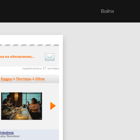
Войти
ка на обновления...
подписались 37 человек
Кадры
&
Постеры
&
Обои
Оленёнок
Дом Дракона
aby Reindeer
House of the Dragon