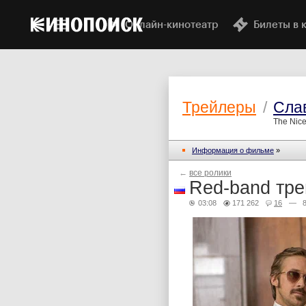
Онлайн-кинотеатр
Билеты в 
Трейлеры
/
Сла
The Nice
Информация о фильме
»
←
все ролики
Red-band тре
03:08
171 262
16
— 8 