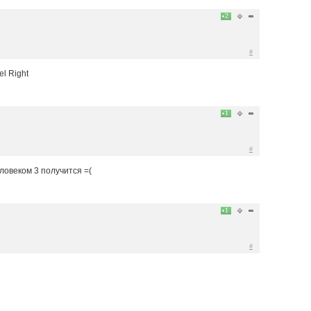
2
#
el Right
1
#
ловеком 3 получится =(
1
#