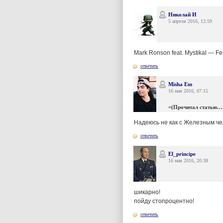
Николай И
5 апреля 2016, 12:59
Mark Ronson feat. Mystikal — Fe
ответить
Misha Em
16 мая 2016, 07:15
=(Прочитал статью…
Надеюсь не как с Железным че
ответить
El_principe
16 мая 2016, 20:38
шикарно!
пойду стопроцентно!
ответить