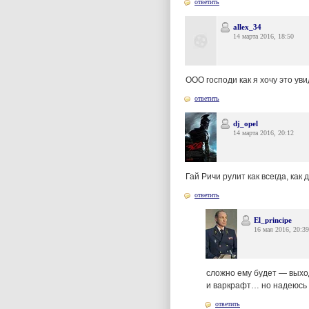
ответить
allex_34
14 марта 2016, 18:50
ООО господи как я хочу это увид
ответить
dj_opel
14 марта 2016, 20:12
Гай Ричи рулит как всегда, как
ответить
El_principe
16 мая 2016, 20:39
сложно ему будет — выхо
и варкрафт… но надеюсь 
ответить