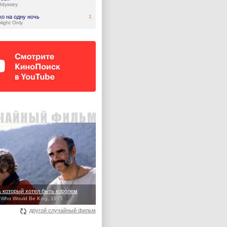
Odyssey
ко на одну ночь
1
ight Only
, который хотел быть королем
 Who Would Be King, 1975
другой случайный фильм