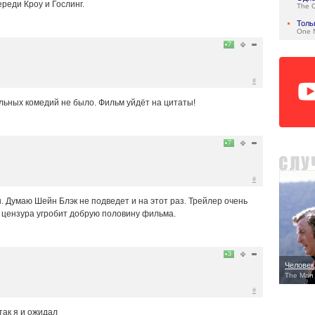
реди Кроу и Гослинг.
The 
Толь
One N
7
#
ьных комедий не было. Фильм уйдёт на цитаты!
7
#
 Думаю Шейн Блэк не подведет и на этот раз. Трейлер очень
а цензура угробит добрую половину фильма.
3
Человек
The Man
#
так я и ожидал