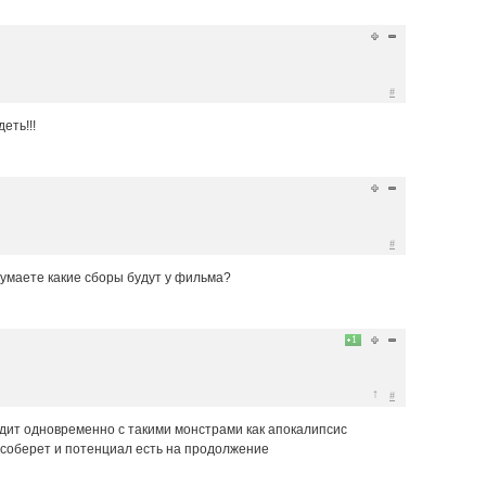
#
еть!!!
#
 думаете какие сборы будут у фильма?
1
↑
#
дит одновременно с такими монстрами как апокалипсис
соберет и потенциал есть на продолжение