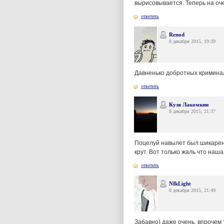
вырисовывается. Теперь на оче
ответить
Renod
8 декабря 2015, 19:39
Давненько добротных криминал
ответить
Кузя Лакомкин
8 декабря 2015, 21:37
Поцелуй навылет был шикарен.
крут. Вот только жаль что наш
ответить
NIkLight
8 декабря 2015, 21:49
Забавно) даже очень, впрочем 