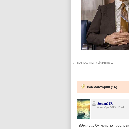
←
все ролики к фильму...
Комментарии (16)
Stepan32R
8 декабря 2015, 19:01
-Вдохни…
Ох, чуть не прослез