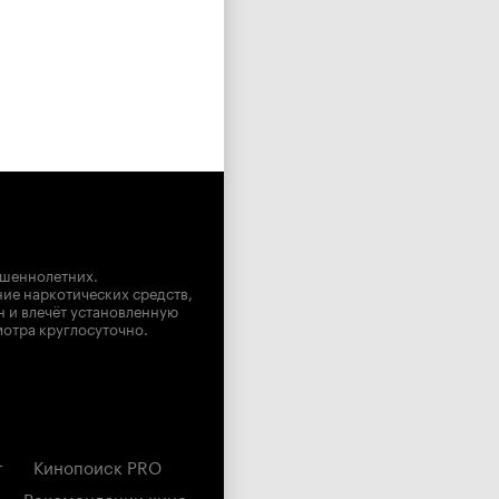
ршеннолетних.
ние наркотических средств,
н и влечёт установленную
мотра круглосуточно.
г
Кинопоиск PRO
Рекомендации кино