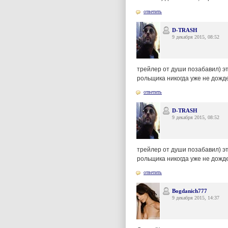
ответить
D-TRASH
9 декабря 2015, 08:52
трейлер от души позабавил) э
рольщика никогда уже не дожд
ответить
D-TRASH
9 декабря 2015, 08:52
трейлер от души позабавил) э
рольщика никогда уже не дожд
ответить
Bogdanich777
9 декабря 2015, 14:37