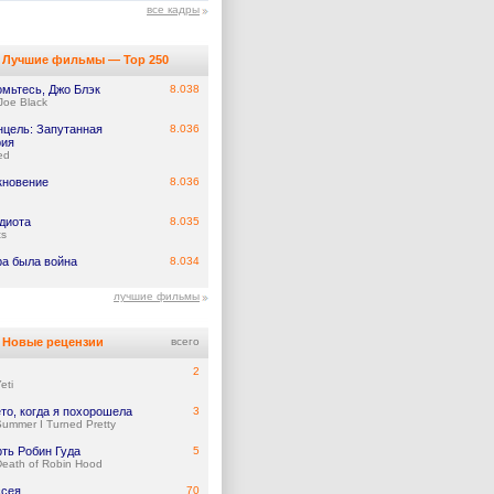
все кадры
Лучшие фильмы — Top 250
омьтесь, Джо Блэк
8.038
Joe Black
нцель: Запутанная
8.036
рия
ed
кновение
8.036
диота
8.035
ts
ра была война
8.034
лучшие фильмы
Новые рецензии
всего
2
eti
ето, когда я похорошела
3
ummer I Turned Pretty
ть Робин Гуда
5
eath of Robin Hood
сея
70