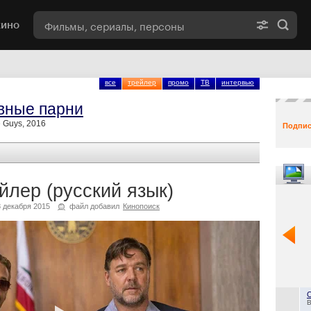
кино
все
трейлер
промо
ТВ
интервью
вные парни
 Guys, 2016
Подпис
йлер (русский язык)
декабря 2015
файл добавил
Кинопоиск
B