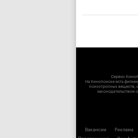
Сервис Киноп
На Кинопоиске есть фильмы
психотропных веществ, и
законодательством о
Вакансии
Реклама
Предложения
Все фил