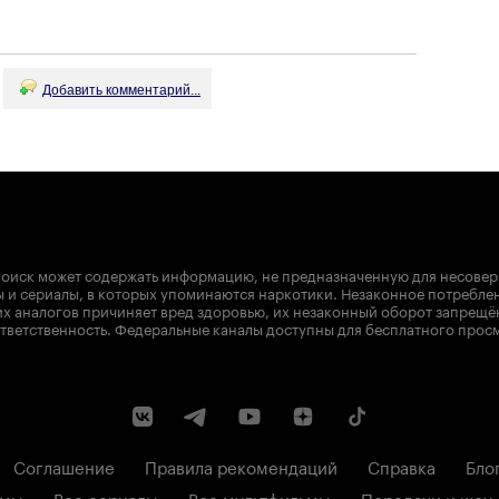
Добавить комментарий...
оиск может содержать информацию, не предназначенную для несове
 и сериалы, в которых упоминаются наркотики. Незаконное потребле
х аналогов причиняет вред здоровью, их незаконный оборот запрещё
тветственность. Федеральные каналы доступны для бесплатного прос
Соглашение
Правила рекомендаций
Справка
Бло
ьмы
Все сериалы
Все мультфильмы
Передачи и шоу