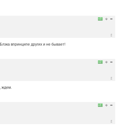
3
#
Блэка впринципе других и не бывает!
2
#
, ждем.
1
#