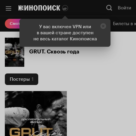
Войти
Онлайн-кинотеатр
Билеты в 
Смотреть кино
У вас включен VPN или
в вашей стране доступен
не весь каталог Кинопоиска
GRUT. Сквозь года
Постеры
1