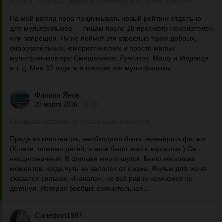
Ацтеки, Индианы Джонсы и Легенда о золотом драконе
На мой взгляд пора придумывать новый рейтинг отдельно
для мультфильмов — лицам после 18 просмотр нежелателен
или запрещен. Ну не поймут эти взрослые таких добрых,
очаровательных, юмористических и просто милых
мультфильмов про Смешариков, Лунтиков, Машу и Медведя
и т. д. Мне 32 года, и я смотрю эти мультфильмы...
Филипп Янов
20 марта 2016
13:58
Смешная история со смазанным сюжетом.
Придя из кинотеатра, необходимо было переварить фильм.
(Кстати, помимо детей, в зале было много взрослых.) Он
неоднозначный. В фильме много шуток. Было несколько
моментов, когда чуть не валялся от смеха. Фильм для меня
оказался сильнее «Начала», но всё равно немножко не
дотянул. История вообще сомнительная...
Синефил1997