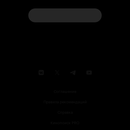
Соглашение
Правила рекомендаций
Справка
Кинопоиск PRO