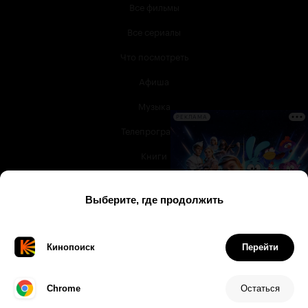
Все фильмы
Все сериалы
Что посмотреть
Афиша
Музыка
РЕКЛАМА
Телепрограмма
Книги
Служба поддержки
© 2003 —
2026
,
Кинопоиск
18
+
Проект компании
Дата
Имя
Рейтинг