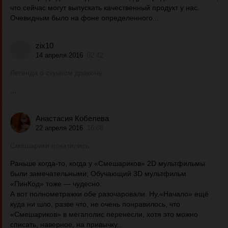
что сейчас могут выпускать качественный продукт у нас.
Очевидным было на фоне определенного...
zix10
14 апреля 2016
02:42
Легенда о скучном драконе.
...
Анастасия Кобелева
22 апреля 2016
16:08
Смешарики покатились
Раньше когда-то, когда у «Смешариков» 2D мультфильмы
были замечательными; Обучающий 3D мультфильм
«ПинКод» тоже — чудесно.
А вот полнометражки обе разочаровали. Ну,«Начало» ещё
куда ни шло, разве что, не очень понравилось, что
«Смешариков» в мегаполис перенесли, хотя это можно
списать, наверное, на привычку...