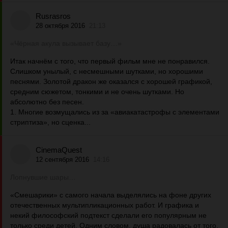
Rusrasros
28 октября 2016
21:13
«Чёрная акула вызывает базу…»
Итак начнём с того, что первый фильм мне не понравился.
Слишком унылый, с несмешными шутками, но хорошими
песнями. Золотой дракон же оказался с хорошей графикой,
средним сюжетом, тонкими и не очень шутками. Но
абсолютно без песен.
1. Многие возмущались из за «авиакатастрофы с элементами
стриптиза», но сценка...
CinemaQuest
12 сентября 2016
14:16
Лопнувшие шары…
«Смешарики» с самого начала выделялись на фоне других
отечественных мультипликационных работ. И графика и
некий философский подтекст сделали его популярным не
только среди детей. Одним словом, душа радовалась от того,