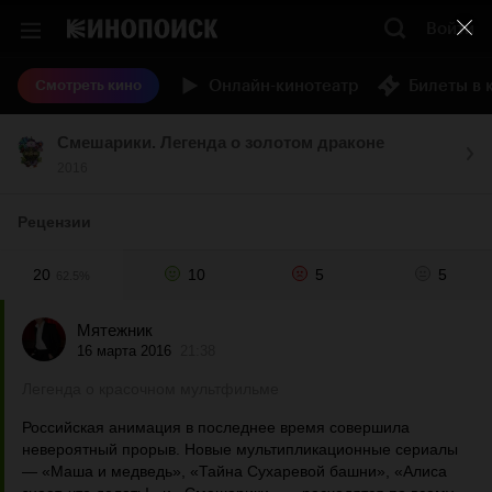
Войти
Онлайн-кинотеатр
Билеты в 
Смотреть кино
Смешарики. Легенда о золотом драконе
2016
Рецензии
20
10
5
5
62.5%
Мятежник
16 марта 2016
21:38
Легенда о красочном мультфильме
Российская анимация в последнее время совершила
невероятный прорыв. Новые мультипликационные сериалы
— «Маша и медведь», «Тайна Сухаревой башни», «Алиса