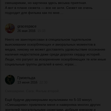
смешарикам, но картинка здесь весьма приятная.
А вот в плане сюжета — все не ахти. Сюжет не очень
подходит для фильма как по мне....
gracespace
26 мая 2016
15:33
Никто не заинтересован в специальном тщательном
выискивании оскорбляющих и аморальных моментов в
медиа, никому не может доставлять удовольствие осознание
наличия недостатков даже среди дорогих сердцу историй.
Люди, что ратуют за искоренение оскорбляющих те или иные
социальные группы деталей в кино, играх...
Гризельда
13 июня 2016
22:30
Смешарики. Сага. Фильм второй.
Ещё будучи двухмерными мультиками по 5-10 минут,
«Смешарики» привлекли меня и наверняка многих других
зрителей трогательными сюжетами, добрым юмором и