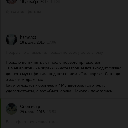
19 декабря 2017
18:08
Деткам конфеткам
...
hitmanet
18 марта 2016
17:06
Прорыв по анимации, провал по всему остальному
Прошло почти пять лет после первого пришествия
«Смешариков» на экраны кинотеатров. И вот выходит сиквел
данного мультфильма под названием «Смешарики. Легенда
о золотом драконе»!
Как я отношусь к оригиналу? Мультсериал смотрел с
удовольствием, а вот «Смешарики. Начало» показались...
Своп искр
29 марта 2016
13:53
Безпафостность спасёт мозг