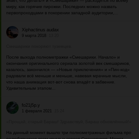
знает, что делать!» и «Смешарики» — расходятся по всему
миру, как горячие пирожки. Последних можно назвать
первопроходцами в покорении западной аудитории,...
Xiphactinus audax
9 марта 2018
13:20
Смешарики покоряют туземцев.
После выхода полнометражки «Смешарики. Начало» и
окончания оригинального сериала золотой век смешариков,
казалось, закончился — «Новые приключения» и «Пин-код»
радовали всё меньше и меньше, навевая мрачные мысли,
что наша анимация вот-вот снова впадёт в забвение.
Удивительным этапом...
fo21j5p.y
1 февраля 2021
15:24
«Прощай, старый Бараш! Здравствуй, Бараш обновлённый!»
На данный момент вышло три полнометражных фильма про
полюбившихся всем круглых героев Смешариков. Может,