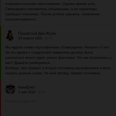
очаровательными персонажами. Однако время шло,
Смешарики становились объёмными, а их характеры
наоборот плоскими. После успеха сериала, появление
полнометражного...
Пушистый Дон Жуан
24 апреля 2016
16:04
Мы ждали сиквел мультфильма «Смешарики: Начало» 5 лет.
За это время у создателей наверняка должно было
накопиться много идей, много фантазии. Что же получилось у
них? Давайте разберемся…
Вообще, про первую и вторую половину мультфильма я могу
сказать разные слова. На мой взгляд, первая половина...
КиноЕнот
1 мая 2018
11:50
Похороны детства
...