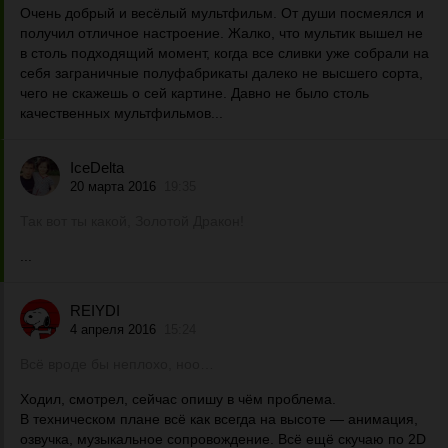
Очень добрый и весёлый мультфильм. От души посмеялся и
получил отличное настроение. Жалко, что мультик вышел не
в столь подходящий момент, когда все сливки уже собрали на
себя заграничные полуфабрикаты далеко не высшего сорта,
чего не скажешь о сей картине. Давно не было столь
качественных мультфильмов...
IceDelta
20 марта 2016
19:35
Так вот ты какой, Золотой Дракон!
...
REIYDI
4 апреля 2016
15:24
Всё вроде бы неплохо, ноо…
Ходил, смотрел, сейчас опишу в чём проблема.
В техническом плане всё как всегда на высоте — анимация,
озвучка, музыкальное сопровождение. Всё ещё скучаю по 2D