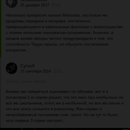
25 декабря 2017
05:01
Насколько прекрасно начало Mahouka, настолько же
уродливы середина и концовка, постепенно
превращающиеся в ювенальные фантазии о всемогуществе
с этаким японским техномагом-суперменом. Конечно, в
начале аниме авторы честно предупреждали о том, что
способности Тацуи скрыты, но обыграть постепенное
раскрытие...
CyrusX
27 сентября 2014
10:31
Школа, снова школа!
Книжку как говориться оценивают по обложке, вот и я
посмотрев 1-ю серию решил, что это кино про необычных но
все же школьников, опять же в необычной, но все же школе и
что все опять сольется в романтику, Фан-сервис и
непробиваемый пессимизм глав. героя. Но не тут то было,
хоть первые 3 серии смотрел...