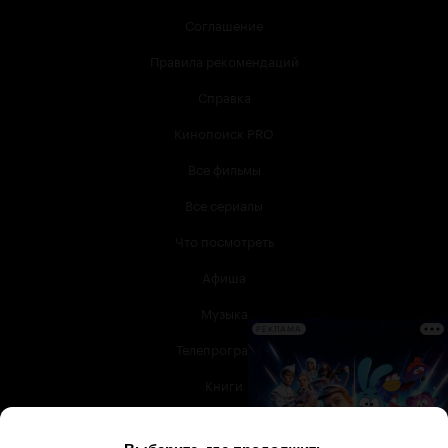
Соглашение
Правила рекомендаций
Справка
Кинопоиск PRO
Все фильмы
Все сериалы
Что посмотреть
Афиша
Музыка
РЕКЛАМА
Телепрограмма
Книги
Служба поддержки