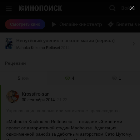
Войти
Онлайн-кинотеатр
Билеты в 
Смотреть кино
Непутёвый ученик в школе магии (сериал)
Mahoka Koko no Rettosei
2014
Рецензии
5
4
1
90%
Krossfire-san
30 сентября 2014
21:22
Управляющие волнами или магическое превосходство
«Mahouka Koukou no Rettousei» — ожидаемый многими
проект от авторитетной студии Madhouse. Адаптация
одноименной ранобэ за дебютным авторством Сато Цутому.