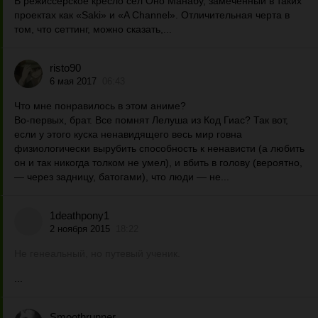
В режиссерское кресло сел Оно Манабу, замеченный в таких
проектах как «Saki» и «A Channel». Отличительная черта в
том, что сеттинг, можно сказать,...
risto90
6 мая 2017
06:43
Что мне понравилось в этом аниме?
Во-первых, брат. Все помнят Лелуша из Код Гиас? Так вот,
если у этого куска ненавидящего весь мир говна
физиологически вырубить способность к ненависти (а любить
он и так никогда толком не умел), и вбить в голову (вероятно,
— через задницу, батогами), что люди — не...
1deathpony1
2 ноября 2015
18:22
Не генеальный, но путевый ученик.
...
Smoothrunner