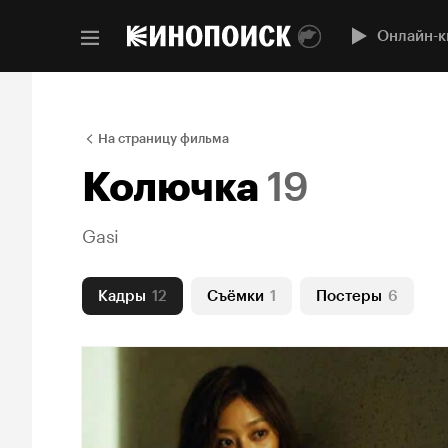
Онлайн-к
На страницу фильма
Колючка
19
Gasi
Кадры
12
Съёмки
1
Постеры
6