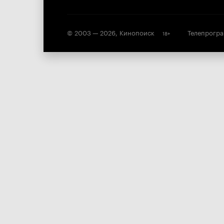
© 2003 —
2026
,
Кинопоиск
Телепрогр
18
+