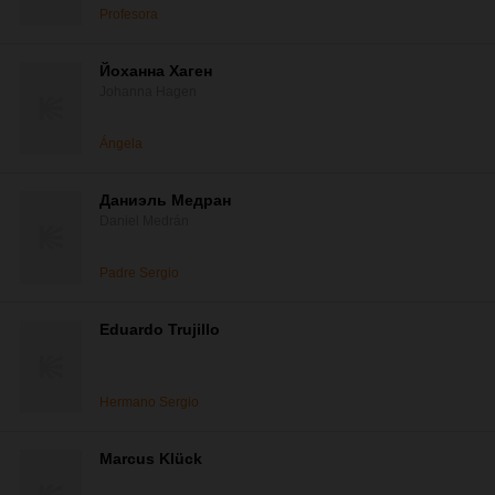
Profesora
Йоханна Хаген
Johanna Hagen
Ángela
Даниэль Медран
Daniel Medrán
Padre Sergio
Eduardo Trujillo
Hermano Sergio
Marcus Klück