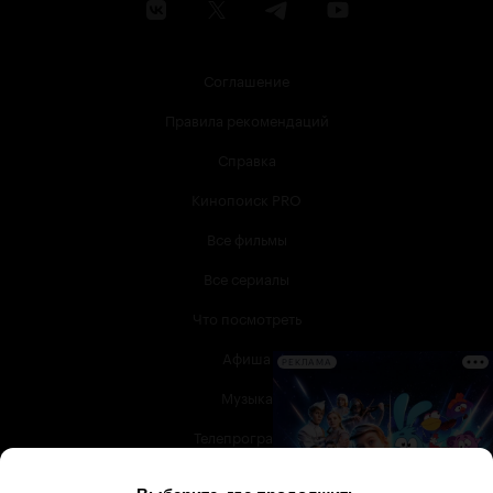
Соглашение
Правила рекомендаций
Справка
Кинопоиск PRO
Все фильмы
Все сериалы
Что посмотреть
Афиша
РЕКЛАМА
Музыка
Телепрограмма
Книги