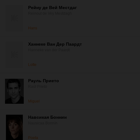
Рейну де Вей Местдаг
Reinout de Vey Mestdagh
Hans
Ханнеке Ван Дер Паардт
Hanneke van der Paardt
Lotte
Рауль Прието
Raúl Prieto
Miguel
Навсикая Боннин
Nausicaa Bonnín
Poeta