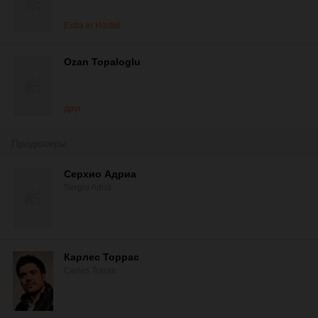
Extra in Hostel
Ozan Topaloglu
друг
Продюсеры
Серхио Адриа
Sergio Adrià
Карлес Торрас
Carles Torras