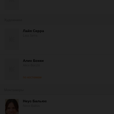
Художники
Лайя Серра
Laia Serra
Алис Бокки
Alice Bocchi
по костюмам
Монтажеры
Неус Бальюс
Neus Ballús