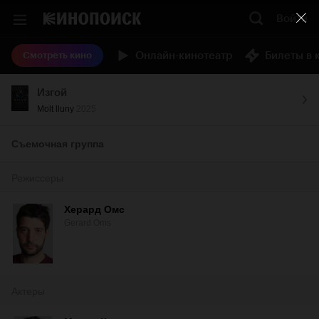
Войти
Онлайн-кинотеатр
Билеты в 
Смотреть кино
Изгой
Molt lluny
2025
Съемочная группа
Режиссеры
Херард Омс
Gerard Oms
Актеры