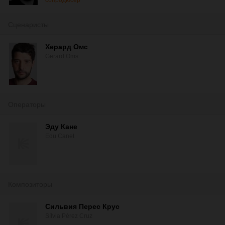
сопродюсер
Сценаристы
Херард Омс
Gerard Oms
Операторы
Эду Кане
Edu Canet
Композиторы
Сильвия Перес Крус
Sílvia Pérez Cruz