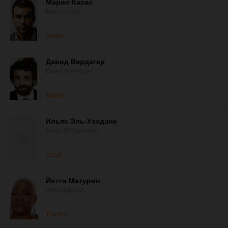
Марио Касас
Mario Casas
Sergio
Давид Вердагер
David Verdaguer
Manel
Ильяс Эль-Уахдани
Ilyass El Ouahdani
Yusuf
Йетти Матурин
Jetty Mathurin
Thenna