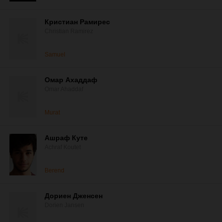
Кристиан Рамирес
Christian Ramirez
Samuel
Омар Ахаддаф
Omar Ahaddaf
Murat
Ашраф Куте
Achraf Koutet
Berend
Дориен Дженсен
Dorien Jansen