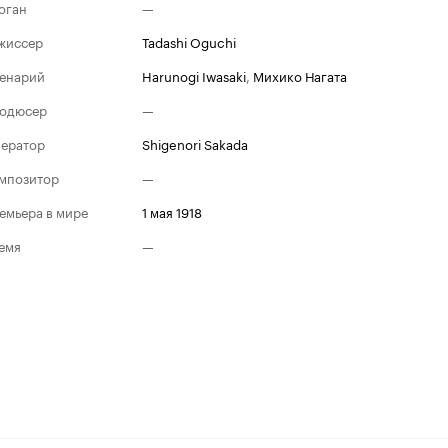
оган
—
жиссер
Tadashi Oguchi
енарий
Harunogi Iwasaki
,
Михико Нагата
одюсер
—
ератор
Shigenori Sakada
мпозитор
—
емьера в мире
1 мая 1918
емя
—