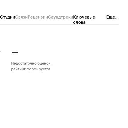
Студии
Связи
Рецензии
Саундтреки
Ключевые
Еще...
слова
–
Недостаточно оценок,
рейтинг формируется