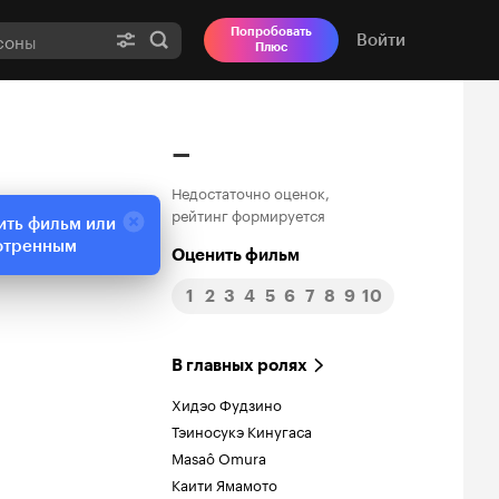
Попробовать
Войти
Плюс
–
Недостаточно оценок,
рейтинг формируется
ить фильм или
отренным
Оценить фильм
1
2
3
4
5
6
7
8
9
10
В главных ролях
Хидэо Фудзино
Тэиносукэ Кинугаса
Masaô Omura
Каити Ямамото