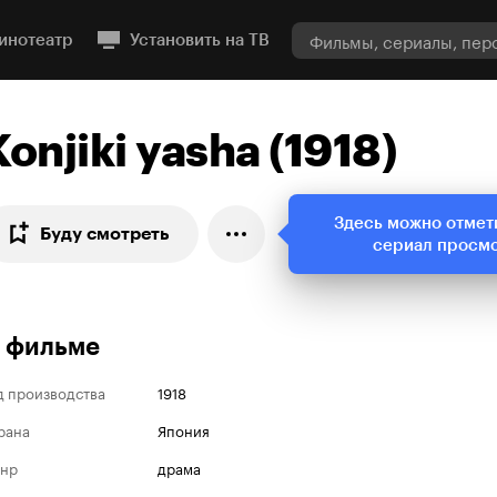
инотеатр
Установить на ТВ
Konjiki yasha (1918)
Здесь можно отмет
Буду смотреть
сериал просм
 фильме
д производства
1918
рана
Япония
нр
драма