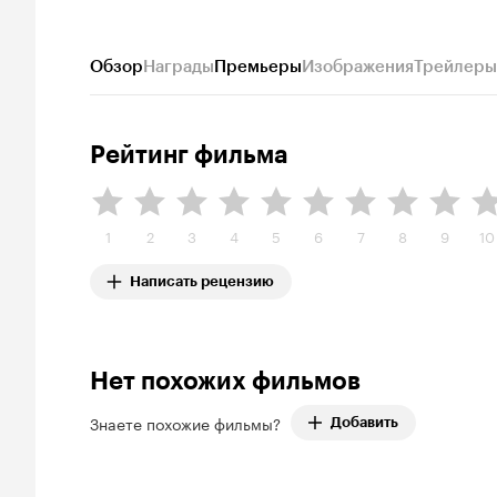
Обзор
Награды
Премьеры
Изображения
Трейлеры
Рейтинг фильма
1
2
3
4
5
6
7
8
9
10
Написать рецензию
Нет похожих фильмов
Знаете похожие фильмы?
Добавить