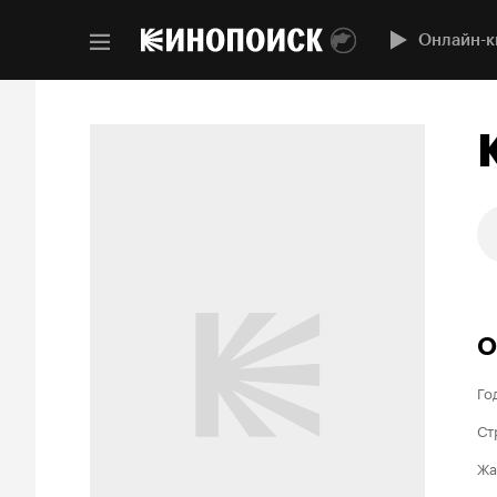
Онлайн-к
О
Го
Ст
Жа