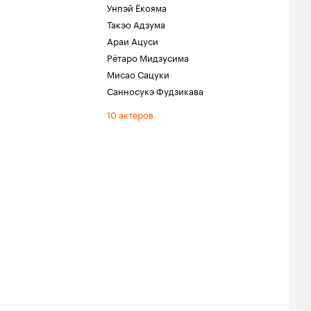
Унпэй Ёкояма
Такэо Адзума
Араи Ацуси
Рётаро Мидзусима
Мисао Сацуки
Санносукэ Фудзикава
10 актеров