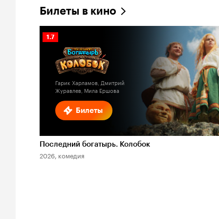
Билеты в кино
Рейтинг
1.7
Кинопоиска
1.7
Гарик Харламов, Дмитрий
Журавлев, Мила Ершова
Билеты
Последний богатырь. Колобок
2026, комедия