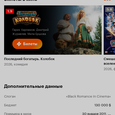
Рейт
5.8
Рейтинг
1.9
Кино
Кинопоиска
5.8
1.9
Гарик Харламов, Дмитрий
Журавлев, Мила Ершова
Билеты
Последний богатырь. Колобок
Смеша
2026, комедия
вселе
2026, 
Дополнительные данные
Слоган
«Black Romance In Cinema»
Бюджет
130 000 $
Премьера в мире
30 января 2011
,
...