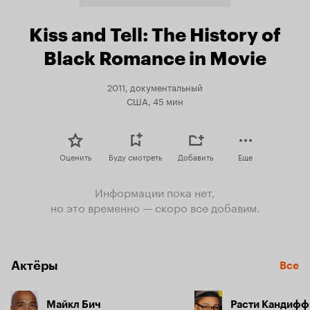
Kiss and Tell: The History of
Black Romance in Movie
2011, документальный
США, 45 мин
Оценить
Буду смотреть
Добавить
Еще
Информации пока нет,
но это временно — скоро все добавим.
Актёры
Все
Майкл Бич
Расти Кандифф