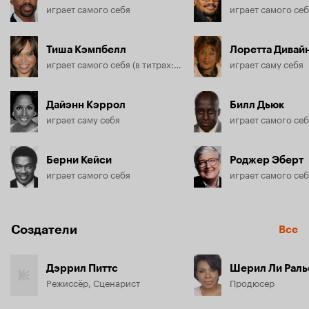
играет самого себя
играет самого се
Тиша Кэмпбелл
Лоретта Дивай
играет самого себя (в титрах: Tisha Campbell-Martin)
играет саму себя
Дайэнн Кэррол
Билл Дьюк
играет саму себя
играет самого се
Берни Кейси
Роджер Эберт
играет самого себя
играет самого се
Создатели
Все
Дэррил Питтс
Шерил Ли Рал
Режиссёр, Сценарист
Продюсер