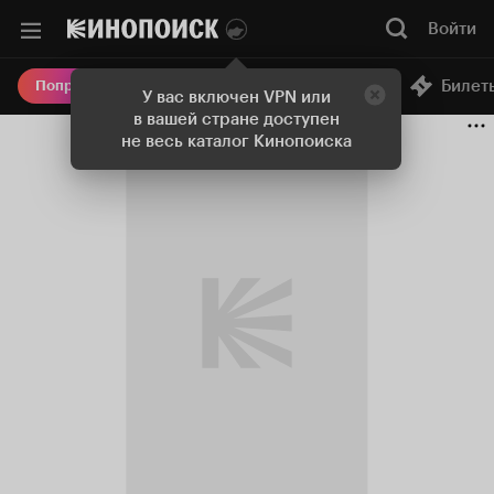
Войти
Онлайн-кинотеатр
Билет
Попробовать Плюс
У вас включен VPN или
в вашей стране доступен
не весь каталог Кинопоиска