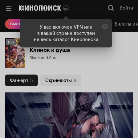
Войти
Онлайн-кинотеатр
Билеты в 
Смотреть кино
У вас включен VPN или
в вашей стране доступен
не весь каталог Кинопоиска
Рейтинг
6.6
Кинопоиска
Клинок и душа
6.6
Blade and Soul
Фан-арт
5
Скриншоты
8