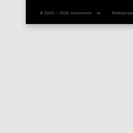
© 2003 —
2026
,
Кинопоиск
Телепрогр
18
+