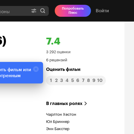
Попробовать
Войти
Плюс
6)
7.4
Рейтинг
3 292 оценки
6 рецензий
Кинопоиска
Оценить фильм
ить фильм или
7.4
отренным
1
2
3
4
5
6
7
8
9
10
В главных ролях
Чарлтон Хестон
Юл Бриннер
Энн Бакстер