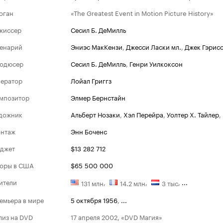
оган
«The Greatest Event in Motion Picture History»
жиссер
Сесил Б. ДеМилль
енарий
Эниэс МакКензи
,
Джесси Ласки мл.
,
Джек Гэрис
одюсер
Сесил Б. ДеМилль
,
Генри Уилкоксон
ератор
Лойал Григгз
мпозитор
Элмер Бернстайн
дожник
Альберт Нозаки
,
Хэл Перейра
,
Уолтер Х. Тайлер
,
Оскар
нтаж
Энн Боченс
Победит
джет
$13 282 712
1957
Лучшие сп
оры в США
$65 500 000
Номина
1957
ители
,
,
,
...
131 млн
14.2 млн
3 тыс
Лучший фи
емьера в мире
5 октября 1956
,
...
Лучшая ра
лиз на DVD
17 апреля 2002, «DVD Магия»
(цветные 