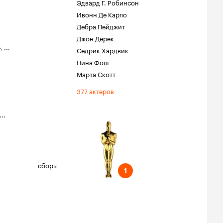
Эдвард Г. Робинсон
Ивонн Де Карло
Дебра Пейджит
Джон Дерек
с
,
...
Седрик Хардвик
Нина Фош
Марта Скотт
377 актеров
...
ель
ецэффекты
сборы
1
1
ции
льм
бота оператора
фильмы)