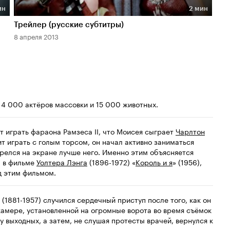
ин
2 мин
Длительность 2 мин
Дл
Трейлер (русские субтитры)
Blu
8 апреля 2013
26 м
14 000 актёров массовки и 15 000 животных.
 играть фараона Рамзеса II, что Моисея сыграет
Чарлтон
т играть с голым торсом, он начал активно заниматься
трелся на экране лучше него. Именно этим объясняется
л в фильме
Уолтера Лэнга
(1896-1972) «
Король и я
» (1956),
д этим фильмом.
(1881-1957) случился сердечный приступ после того, как он
камере, установленной на огромные ворота во время съёмок
у выходных, а затем, не слушая протесты врачей, вернулся к