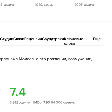
23, драма
1949, драма
2005, драма
Студии
Связи
Рецензии
Саундтреки
Ключевые
Еще...
слова
ерсонаже Моисее, о его рождении, возмужании,
7.4
Рейтинг
3 292 оценки
84 000 оценок
IMDb
:
7.90