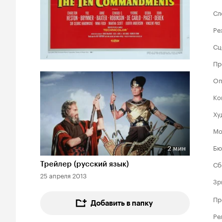
Сл
Ре
Сц
Пр
Оп
Ко
Ху
Мо
Бю
2 мин
Длительность 2 мин
Сб
Трейлер (русский язык)
25 апреля 2013
Зр
Пр
Добавить в папку
Ре