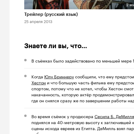
2 м
Длительность 2 мин
Трейлер (русский язык)
25 апреля 2013
Знаете ли вы, что…
В съёмках было задействовано по меньшей мере 
Когда
Юлу Бриннеру
сообщили, что ему предстоит
Хестон
и что большую часть фильма ему предстои
спортом, потому что не хотел, чтобы Хестон смо
накачанность, которую актёр продемонстрирова
где он снялся сразу же по завершении работы на
Во время съёмок у продюсера
Сесила Б. ДеМилля
поднялся на 40-метровую высоту к заглючившей 
сцены исхода евреев из Египта. ДеМилль взял пар