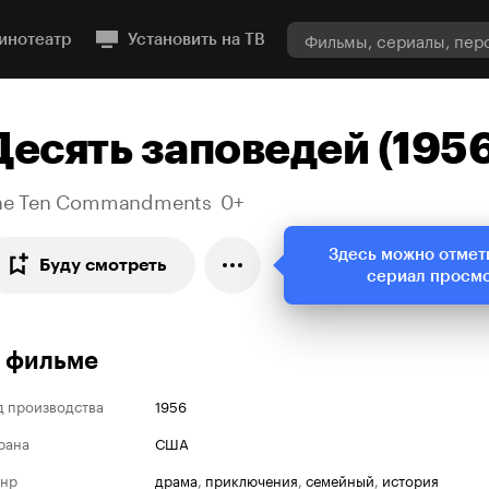
инотеатр
Установить на ТВ
Десять заповедей (195
he Ten Commandments
0+
Здесь можно отмет
Буду смотреть
сериал просм
 фильме
д производства
1956
рана
США
нр
драма
,
приключения
,
семейный
,
история