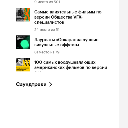
9
место из
501
Самые влиятельные фильмы по
версии Общества VFX-
специалистов
24
место из
51
Лауреаты «Оскара» за лучшие
визуальные эффекты
61
место из
79
100 самых воодушевляющих
американских фильмов по версии
AFI
79
место из
100
Саундтреки
100 лучших фильмов в 10
классических жанрах по версии
AFI
100
место из
100
Национальный реестр
американских фильмов