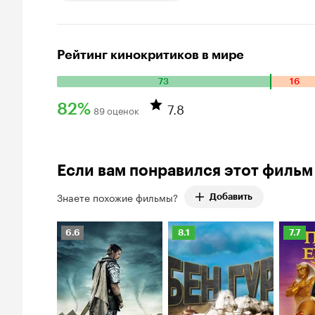
Рейтинг кинокритиков в мире
73
16
Количество положительных оценок: 73. Количество отрица
7.8
82%
89 оценок
Рейтинг Кинопоиска 82%
Если вам понравился этот фильм
Знаете похожие фильмы?
Добавить
Рейтинг
Рейтинг
Рейти
6.6
8.1
7.7
Кинопоиска
Кинопоиска
Киноп
6.6
8.1
7.7