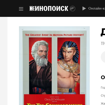
Онлайн-к
T
О
Го
Ст
Жа