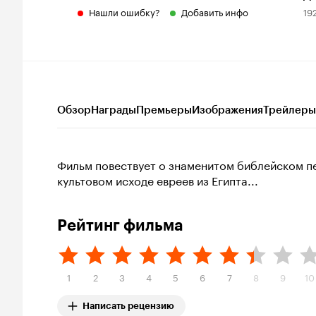
Нашли ошибку?
Добавить инфо
19
Обзор
Награды
Премьеры
Изображения
Трейлеры
Фильм повествует о знаменитом библейском п
культовом исходе евреев из Египта...
Рейтинг фильма
1
2
3
4
5
6
7
8
9
10
Написать рецензию