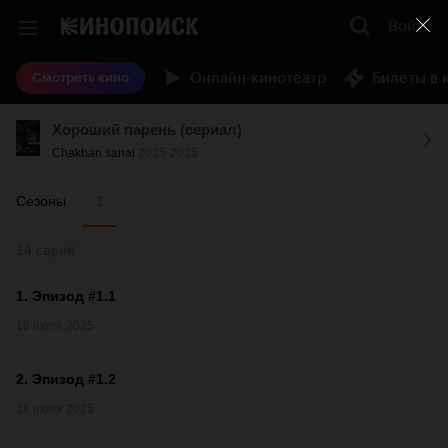
Войти
Онлайн-кинотеатр
Билеты в 
Смотреть кино
Хороший парень (сериал)
Chakhan sanai
2025-2025
Сезоны
1
14 серий
1
.
Эпизод #1.1
18 июля 2025
2
.
Эпизод #1.2
18 июля 2025