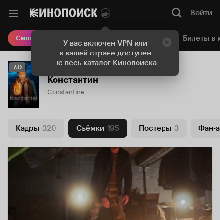
Войти
Онлайн-кинотеатр
Билеты в 
Смотреть кино
У вас включен VPN или
в вашей стране доступен
не весь каталог Кинопоиска
Рейтинг
7.0
Кинопоиска
Константин
7.0
Constantine
Кадры
320
Съёмки
195
Постеры
3
Фан-а