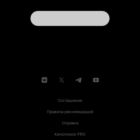
Соглашение
Правила рекомендаций
Справка
Кинопоиск PRO