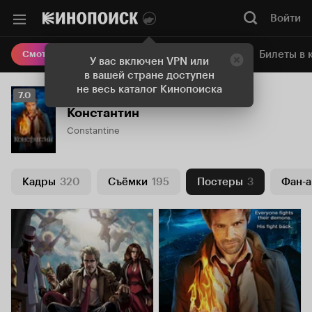
Войти
Онлайн-кинотеатр
Билеты в 
Смотреть кино
У вас включен VPN или
в вашей стране доступен
не весь каталог Кинопоиска
Рейтинг
7.0
Кинопоиска
Константин
7.0
Constantine
Кадры
320
Съёмки
195
Постеры
3
Фан-а