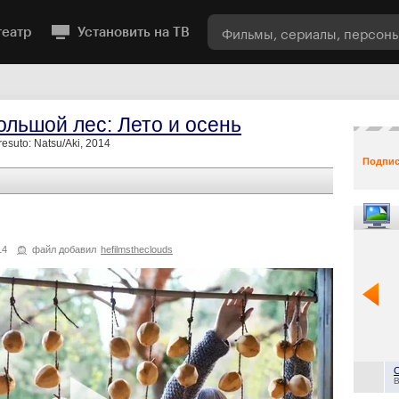
театр
Установить на ТВ
льшой лес: Лето и осень
oresuto: Natsu/Aki, 2014
Подпис
14
файл добавил
hefilmstheclouds
B