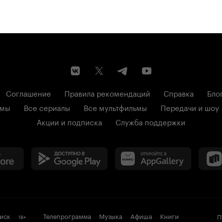
Соглашение
Правила рекомендаций
Справка
Бло
ьмы
Все сериалы
Все мультфильмы
Передачи и шоу
Акции и подписка
Служба поддержки
иск
Телепрограмма
Музыка
Афиша
Книги
П
18
+