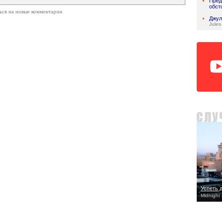
Пред
обст
ься на новые комментарии
Джул
Jules
Успеть 
Midnight