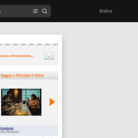
Войти
ка на обновления...
Кадры
&
Постеры
&
Обои
Оленёнок
Дом Дракона
aby Reindeer
House of the Dragon