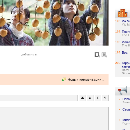
196.
Ип М
Yip M
197.
Посл
The L
198.
Иллю
The Il
199.
Брат 
добавить в:
200.
Гарр
каме
Harry 
Stone
Новый комментарий...
Пото
Stra
Семь
Милл
Egymi