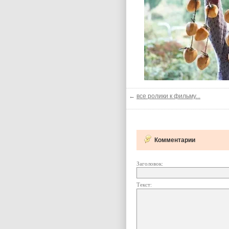
←
все ролики к фильму...
Комментарии
Заголовок:
Текст: