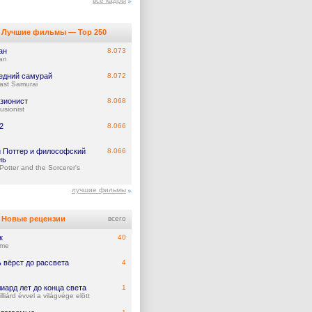
все кадры
Лучшие фильмы — Top 250
ан
8.073
an
едний самурай
8.072
ast Samurai
зионист
8.068
lusionist
2
8.066
и Поттер и философский
8.066
нь
Potter and the Sorcerer's
лучшие фильмы
Новые рецензии
всего
к
40
ume
 вёрст до рассвета
4
иард лет до конца света
1
lliárd évvel a világvége elött