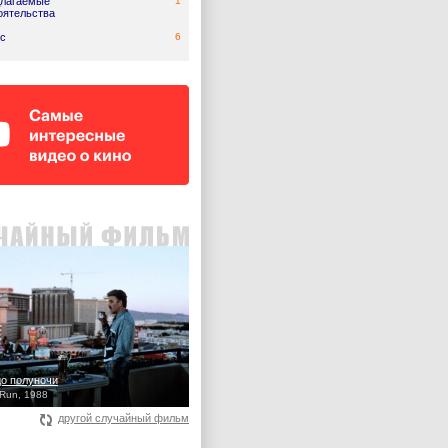
лагаемые
1
оятельства
с
6
до полуночи
 Run, 1988
другой случайный фильм