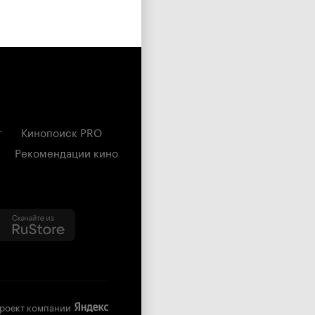
г
Кинопоиск PRO
Рекомендации кино
роект компании