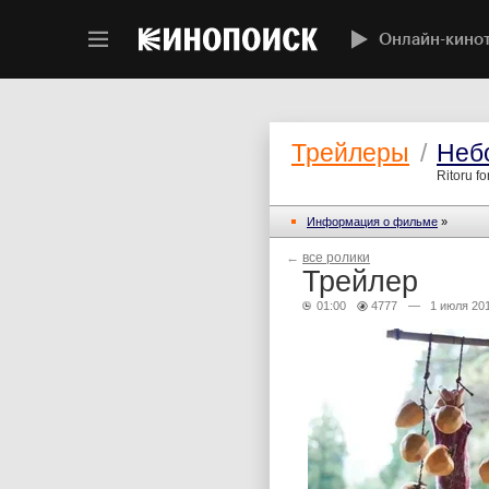
Онлайн-кино
Трейлеры
/
Небо
Ritoru f
Информация о фильме
»
←
все ролики
Трейлер
01:00
4777
— 1 июля 20