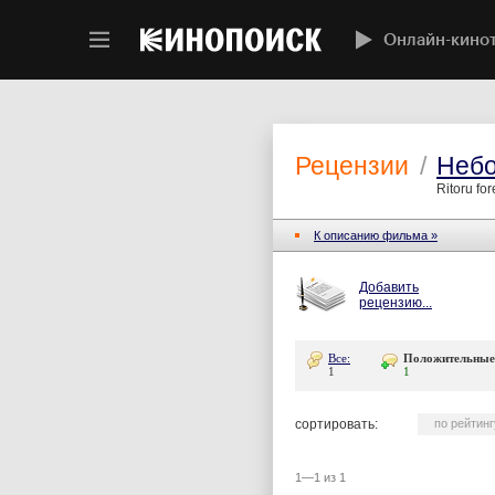
Онлайн-кино
Рецензии
/
Небо
Ritoru fo
К описанию фильма »
Добавить
рецензию...
Все:
Положительные
1
1
сортировать:
по рейтинг
1—1 из 1