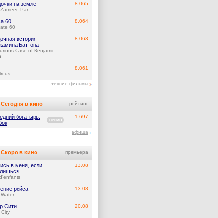
дочки на земле
8.065
 Zameen Par
са 60
8.064
tate 60
дочная история
8.063
жамина Баттона
urious Case of Benjamin
n
8.061
ircus
лучшие фильмы
Сегодня в кино
рейтинг
едний богатырь.
1.697
ПРОМО
бок
афиша
Скоро в кино
премьера
ись в меня, если
13.08
лишься
d'enfants
ение рейса
13.08
 Water
р Сити
20.08
 City