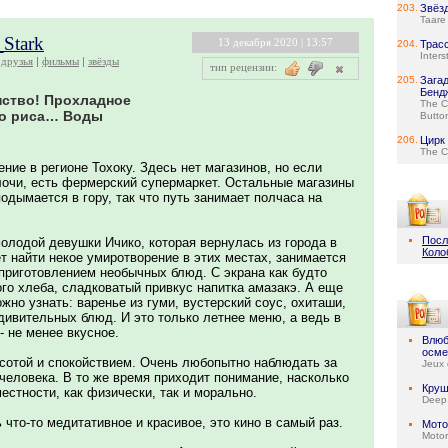
203.
Звёз
Taare
_Stark
13 декабря 2020 | 13:57
204.
Трас
Inters
друзья
фильмы
звёзды
тип рецензии:
205.
Зага
Бенд
нство! Прохладное
The C
го риса… Воды
Butto
206.
Цирк
The C
ние в регионе Тохоку. Здесь нет магазинов, но если
елочи, есть фермерский супермаркет. Остальные магазины
подымается в гору, так что путь занимает полчаса на
Посл
олодой девушки Ичико, которая вернулась из города в
Коло
т найти некое умиротворение в этих местах, занимается
 приготовлением необычных блюд. С экрана как будто
го хлеба, сладковатый привкус напитка амазакэ. А еще
жно узнать: варенье из гуми, вустерский соус, охиташи,
дивительных блюд. И это только летнее меню, а ведь в
 не менее вкусное.
Влюб
осме
сотой и спокойствием. Очень любопытно наблюдать за
Jeux 
человека. В то же время приходит понимание, насколько
Круш
естности, как физически, так и морально.
Deep
то-то медитативное и красивое, это кино в самый раз.
Мото
Motor