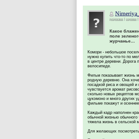
Nimeriya
рецензии
оценки
Какое блаже
поле зелено
журчанье…
Комори - небольшое поселе
нужно купить что-то по м
в центре деревни. Дорога 
велосипеде.
Фильм показывает жизнь м
родную деревню. Она хоче
посадкой риса и овощей и
чувствуется аромат рисово
сколько новых рецептов мо
цукэмоно и много других у
фильме покажут и осеннее-
Каждый кадр наполнен кра
обычной жизнью обычного 
тяжела жизнь в сельской м
Для желающих посмотреть ч