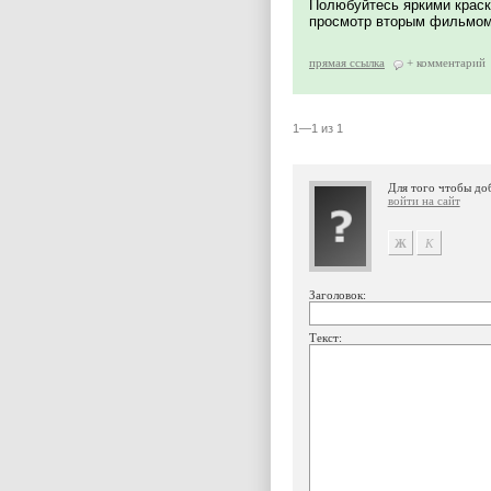
Полюбуйтесь яркими краск
просмотр вторым фильмом 
прямая ссылка
+ комментарий
1—1 из 1
Для того чтобы до
войти на сайт
Заголовок:
Текст: