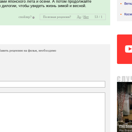
ами японского лета и осени. А потом продолжайте
Ветк
дилогии, чтобы увидеть жизнь зимой и весной.
Косм
спойлер?
Полезная рецензия?
Да
/
Нет
53 / 1
бавить рецензию на фильм, необходимо
Рио Бра
Rio Brav