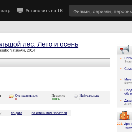
театр
Установить на ТВ
льшой лес: Лето и осень
resuto: Natsu/Aki, 2014
Пото
Stra
Семь
Милл
Egymi
Пред
обст
:
Отрицательные:
Процент:
Нейтральные:
0
100%
0
Джул
Jules
у
по дате
по имени пользователя
202.
Ирон
паро