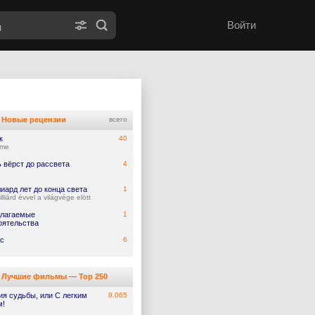
Войти
Новые рецензии
всего
к
40
ume
 вёрст до рассвета
4
иард лет до конца света
1
lliárd évvel a világvége elött
лагаемые
1
оятельства
с
6
Лучшие фильмы — Top 250
ия судьбы, или С легким
8.065
м!