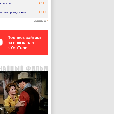
а сирени
27.08
ос как предчувствие
03.09
премьеры
во
o, 1958