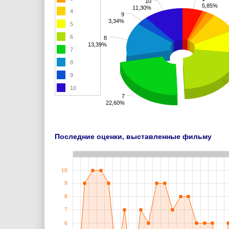
10
5,85%
11,30%
4
9
3,34%
5
6
8
13,39%
7
8
9
10
7
22,60%
Последние оценки, выставленные фильму
10
9
8
7
6