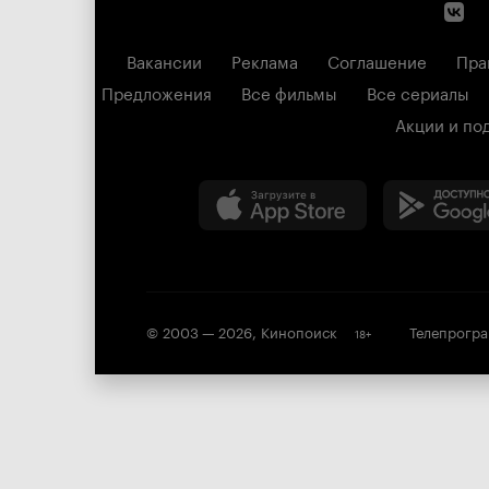
Вакансии
Реклама
Соглашение
Пра
Предложения
Все фильмы
Все сериалы
Акции и по
© 2003 —
2026
,
Кинопоиск
Телепрогр
18
+