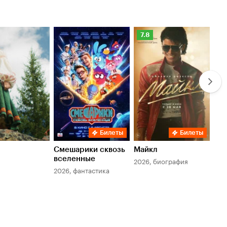
Рейтинг
Ре
7.8
6.
Кинопоиска
Ки
7.8
6.
Билеты
Билеты
Смешарики сквозь
Майкл
Зл
вселенные
мер
2026, биография
2026, фантастика
202