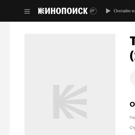
Онлайн-к
О
Го
Ст