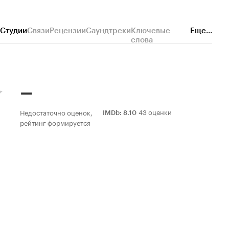
Студии
Связи
Рецензии
Саундтреки
Ключевые
Еще...
слова
–
43 оценки
Недостаточно оценок,
IMDb
:
8.10
рейтинг формируется