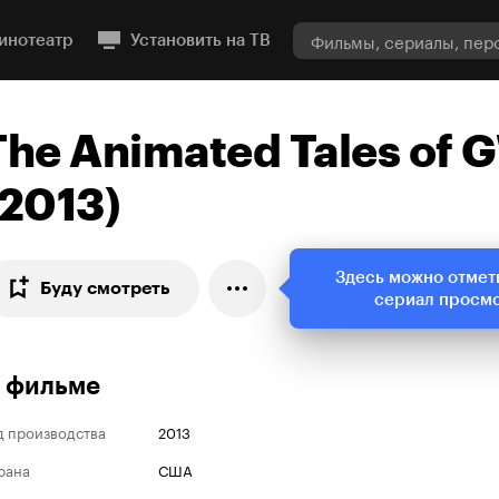
инотеатр
Установить на ТВ
The Animated Tales of
(2013)
Здесь можно отмет
Буду смотреть
сериал просм
 фильме
д производства
2013
рана
США