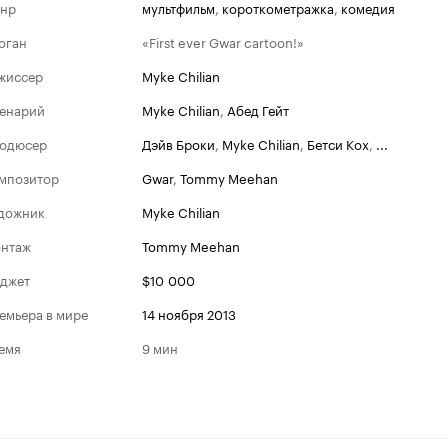
нр
мультфильм
,
короткометражка
,
комедия
оган
«First ever Gwar cartoon!»
жиссер
Myke Chilian
енарий
Myke Chilian
,
Абед Гейт
одюсер
Дэйв Броки
,
Myke Chilian
,
Бетси Кох
,
...
мпозитор
Gwar
,
Tommy Meehan
дожник
Myke Chilian
нтаж
Tommy Meehan
джет
$10 000
емьера в мире
14 ноября 2013
емя
9 мин