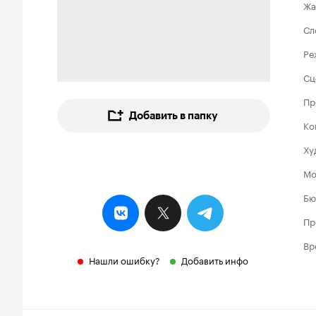
Жа
Сл
Ре
Сц
Пр
Добавить в папку
Ко
Ху
Мо
Бю
Пр
Вр
Нашли ошибку?
Добавить инфо