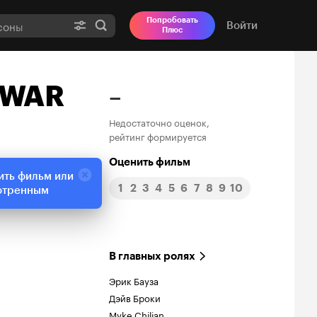
Попробовать
Войти
Плюс
 GWAR
–
Недостаточно оценок,
рейтинг формируется
Оценить фильм
ить фильм или
1
2
3
4
5
6
7
8
9
10
отренным
В главных ролях
Эрик Бауза
Дэйв Броки
Myke Chilian