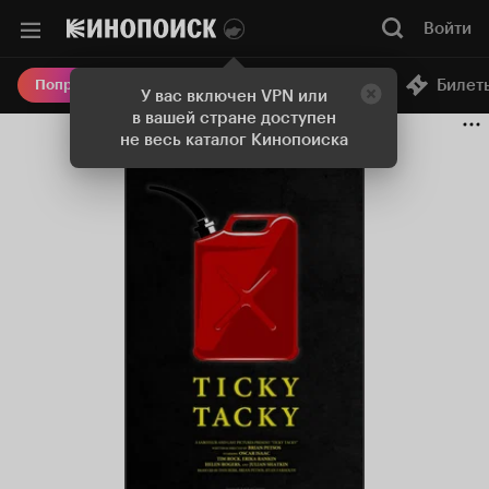
Войти
Онлайн-кинотеатр
Билет
Попробовать Плюс
У вас включен VPN или
в вашей стране доступен
не весь каталог Кинопоиска