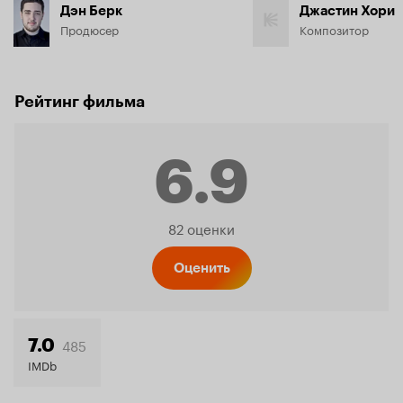
Дэн Берк
Джастин Хори
Продюсер
Композитор
Рейтинг фильма
6.9
Рейтинг
82 оценки
Кинопо
Оценить
6.9
485
7.0
IMDb