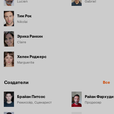
Lucien
Gabriel
Тим Рок
Nikolai
Эрика Ранкин
Claire
Хелен Роджерс
Marguerite
Создатели
Все
Брайан Питсос
Райан Фархуди
Режиссёр, Сценарист
Продюсер