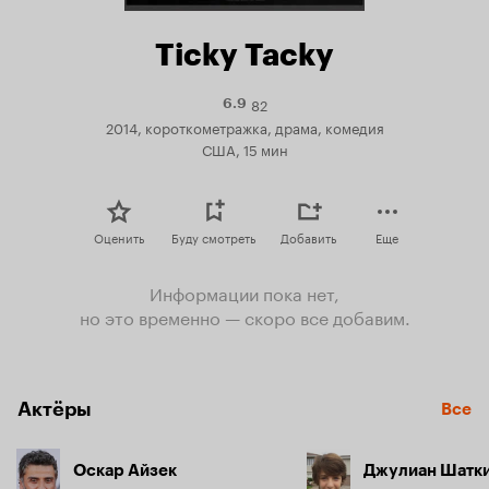
Ticky Tacky
82
Рейтинг
6.9
Кинопоиска
2014, короткометражка, драма, комедия
6.9
США, 15 мин
Оценить
Буду смотреть
Добавить
Еще
Информации пока нет,
но это временно — скоро все добавим.
Актёры
Все
Оскар Айзек
Джулиан Шатк