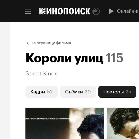
Онлайн-к
На страницу фильма
Короли улиц
115
Street Kings
Кадры
52
Съёмки
20
Постеры
25