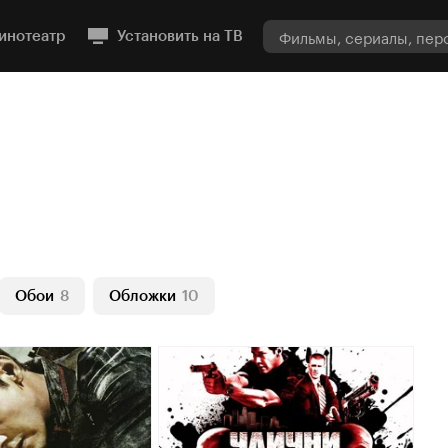
инотеатр
Установить на ТВ
Обои
8
Обложки
10