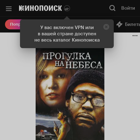
Войти
Онлайн-кинотеатр
Билет
Попробовать Плюс
У вас включен VPN или
в вашей стране доступен
не весь каталог Кинопоиска