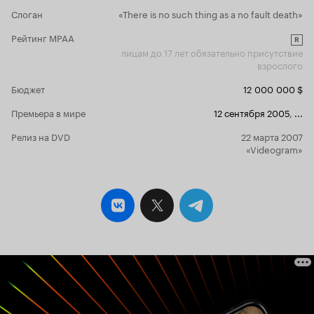
хорошее, ка
Слоган
«There is no such thing as a no fault death»
так много. 
Рейтинг MPAA
R
лицам до 17 лет обязательно присутствие
взрослого
Бюджет
12 000 000 $
Премьера в мире
12 сентября 2005
,
...
Релиз на DVD
22 марта 2007
«Videogram»