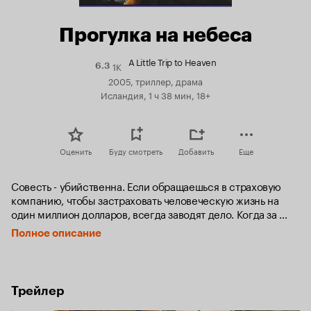
Прогулка на небеса
A Little Trip to Heaven
1K
Рейтинг
6.3
Кинопоиска
2005, триллер, драма
6.3
Исландия, 1 ч 38 мин, 18+
Оценить
Буду смотреть
Добавить
Еще
Совесть - убийственна. Если обращаешься в страховую 
компанию, чтобы застраховать человеческую жизнь на 
один миллион долларов, всегда заводят дело. Когда за 
миллионной страховкой обращаются родственники 
Полное описание
печально известного мошенника Кельвина Андерсона, 
компания посылает Хольта, непробиваемого и вежливого 
детектива, чтобы тот все проверил.

Когда очередное задание Хольта направляет его в 
Трейлер
заснеженный городок Гастингс, чтобы подтвердить 
смерть Кельвина, он сразу же чует неладное. Так 