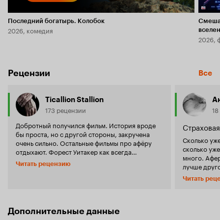
Последний богатырь. Колобок
Смеша
2026, комедия
вселе
2026, 
Рецензии
Все
Ticallion Stallion
А
173 рецензии
18
Добротный получился фильм. История вроде
Страховая
бы проста, но с другой стороны, закручена
Сколько уже
очень сильно. Остальные фильмы про афёру
сколько уж
отдыхают. Форест Уитакер как всегда
много. Афе
неподражаем, порадовал своей игрой и
Читать рецензию
лучше друго
отличной ролью страхового следователя. Не
страховой. 
зря фильму дали такое количество наград и
Читать рец
припомню я
премий. Смотреть всем любителям отличного
фильм и привлёк. Историю за
кино.
только к се
Интересный
Дополнительные данные
актеров. Всё о