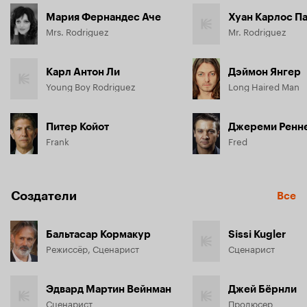
Мария Фернандес Аче
Хуан Карлос П
Mrs. Rodriguez
Mr. Rodriguez
Карл Антон Ли
Дэймон Янгер
Young Boy Rodriguez
Long Haired Man
Питер Койот
Джереми Ренн
Frank
Fred
Создатели
Все
Бальтасар Кормакур
Sissi Kugler
Режиссёр, Сценарист
Сценарист
Эдвард Мартин Вейнман
Джей Бёрнли
Сценарист
Продюсер