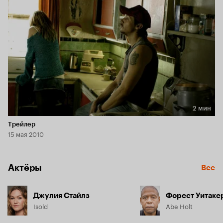
начинается противостояние страховой компании, сестры 
Кельвина Изольды и ее непостоянного мужа Фреда.
2 мин
Длительность 2 мин
Трейлер
15 мая 2010
Актёры
Все
Джулия Стайлз
Форест Уитаке
Isold
Abe Holt