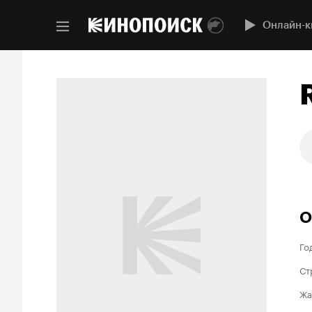
Онлайн-к
О
Го
Ст
Жа