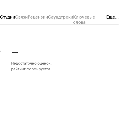
Студии
Связи
Рецензии
Саундтреки
Ключевые
Еще...
слова
–
Недостаточно оценок,
рейтинг формируется