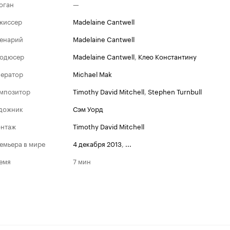
оган
—
жиссер
Madelaine Cantwell
енарий
Madelaine Cantwell
одюсер
Madelaine Cantwell
,
Клео Константину
ератор
Michael Mak
мпозитор
Timothy David Mitchell
,
Stephen Turnbull
дожник
Сэм Уорд
нтаж
Timothy David Mitchell
емьера в мире
4 декабря 2013
,
...
емя
7 мин