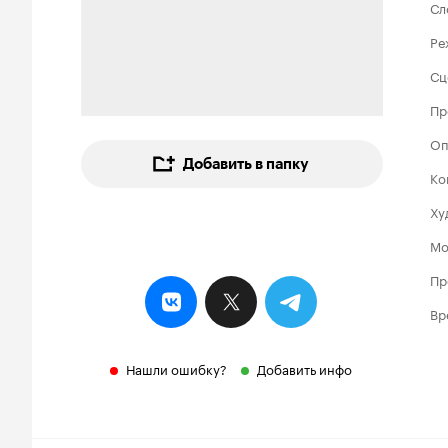
Сл
Ре
Сц
Пр
Оп
Добавить в папку
Ко
Ху
Мо
Пр
Вр
Нашли ошибку?
Добавить инфо