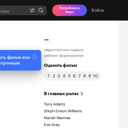
Попробовать
Войти
Плюс
–
Недостаточно оценок,
рейтинг формируется
ить фильм или
отренным
Оценить фильм
1
2
3
4
5
6
7
8
9
10
В главных ролях
Tony Adams
Steph Evison Williams
Mariah Mannae
Eve Gray