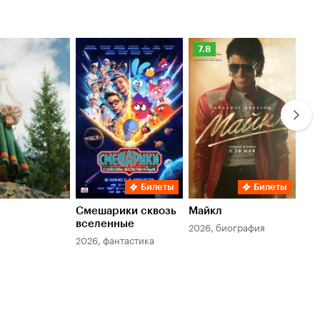
Рейтинг
Ре
7.8
6.
Кинопоиска
Ки
7.8
6.
Билеты
Билеты
Смешарики сквозь
Майкл
Зл
вселенные
мер
2026, биография
2026, фантастика
202