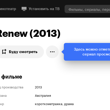
инотеатр
Установить на ТВ
Renew (2013)
Здесь можно отмет
Буду смотреть
сериал просм
 фильме
д производства
2013
рана
Австралия
нр
короткометражка
,
драма