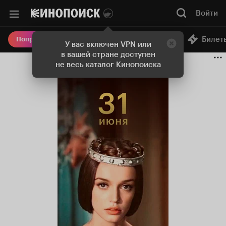
Войти
Онлайн-кинотеатр
Билет
Попробовать Плюс
У вас включен VPN или
в вашей стране доступен
не весь каталог Кинопоиска