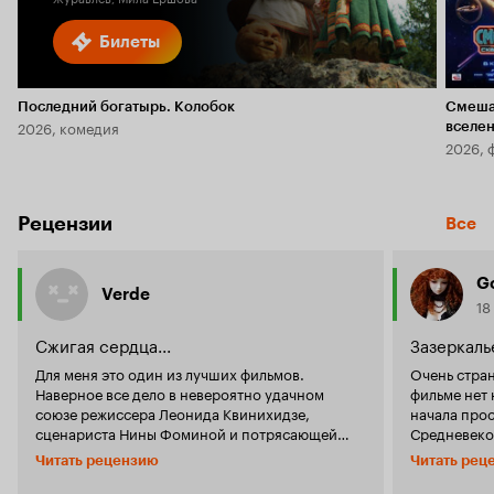
Билеты
Последний богатырь. Колобок
Смеша
2026, комедия
вселе
2026, 
Рецензии
Все
G
Verde
18
Сжигая сердца...
Зазеркаль
Для меня это один из лучших фильмов.
Очень стран
Наверное все дело в невероятно удачном
фильме нет ни 
союзе режиссера Леонида Квинихидзе,
начала прос
сценариста Нины Фоминой и потрясающей
Средневеко
музыки Александра Зацепина. Я считаю, что
короля Арту
Читать рецензию
Читать рец
Леонид Квинихидзе - это режиссер, которому
любителям 
лучше всего удаются музыкальные фильмы:
любовь на 