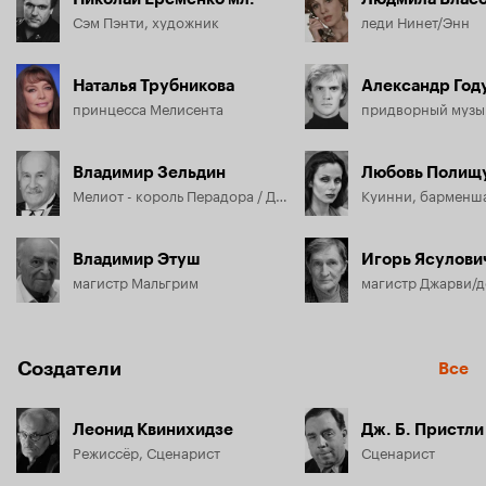
Сэм Пэнти, художник
леди Нинет/Энн
Наталья Трубникова
Александр Год
принцесса Мелисента
Владимир Зельдин
Любовь Полищ
Мелиот - король Перадора / Диммок
Куинни, барменш
Владимир Этуш
Игорь Ясулови
магистр Мальгрим
Создатели
Все
Леонид Квинихидзе
Дж. Б. Пристли
Режиссёр, Сценарист
Сценарист