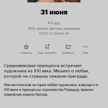
31 июня
45K
Рейтинг
8.2
Кинопоиска
1978, мюзикл, фэнтези, мелодрама
8.2
СССР, 2 ч 22 мин, 6+
Оценить
Буду смотреть
Добавить
Еще
Средневековая принцесса встречает 
художника из XXI века. Мюзикл о любви, 
которой не страшны никакие преграды
Фантастическая история любви художника, живущего в 
XXI веке и принцессы королевства Перадор, времен 
правления короля Артура.