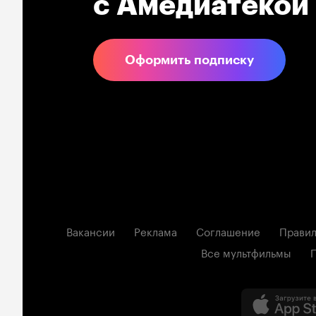
с Амедиатекой
Оформить подписку
Вакансии
Реклама
Соглашение
Правил
Все мультфильмы