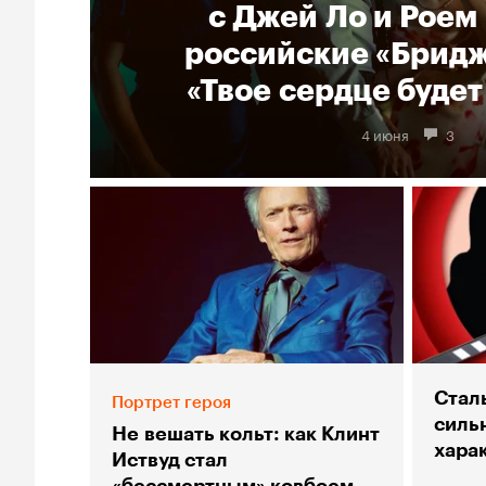
с Джей Ло и Роем
российские «Брид
«Твое сердце будет
4 июня
3
Стал
Портрет героя
силь
Не вешать кольт: как Клинт
хара
Иствуд стал