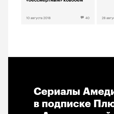
«бессмертным» ковбоем
10 августа 2018
40
28 авгу
Сериалы Амеди
в подпиcке Плю