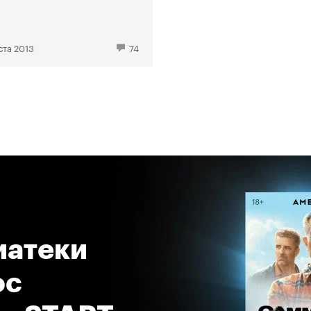
ста 2013
74
атеки 
с 