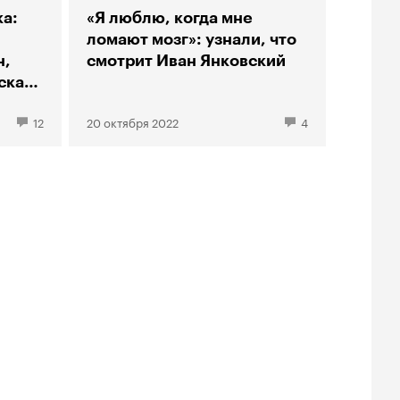
а:
«Я люблю, когда мне
ломают мозг»: узнали, что
н,
смотрит Иван Янковский
скала
12
20 октября 2022
4