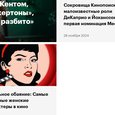
 Кентом,
Сокровища Кинопоиск
жертоны»,
малоизвестные роли
ДиКаприо и Йоханссо
 разбито»
первая номинация Ме
и любимое кино
26 ноября 2024
Паддингтона
ьное обаяние: Самые
ные женские
ктеры в кино