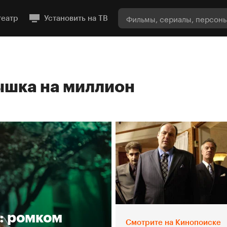
театр
Установить на ТВ
шка на миллион
: ромком
Смотрите на Кинопоиске