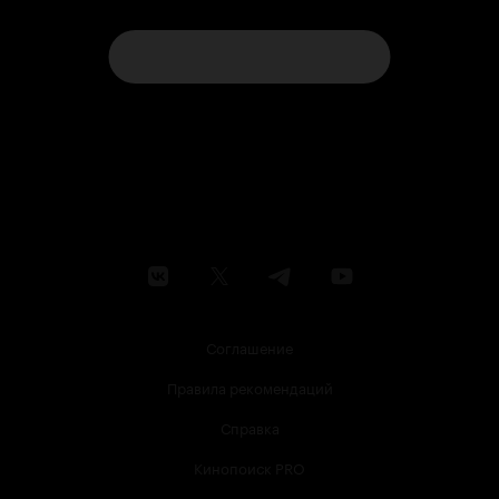
Соглашение
Правила рекомендаций
Справка
Кинопоиск PRO