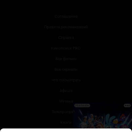
Соглашение
Правила рекомендаций
Справка
Кинопоиск PRO
Все фильмы
Все сериалы
Что посмотреть
Афиша
Музыка
РЕКЛАМА
Телепрограмма
Книги