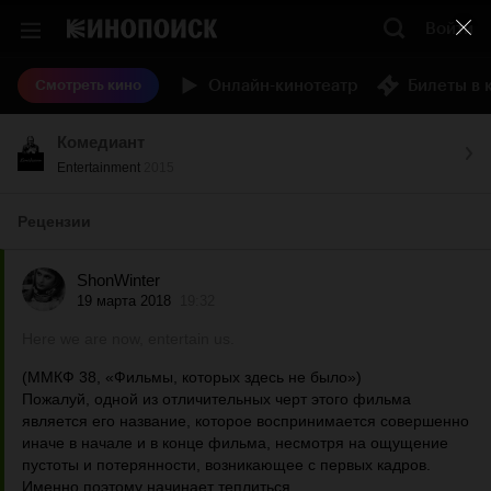
Войти
Онлайн-кинотеатр
Билеты в 
Смотреть кино
Комедиант
Entertainment
2015
Рецензии
ShonWinter
19 марта 2018
19:32
Here we are now, entertain us.
(ММКФ 38, «Фильмы, которых здесь не было»)
Пожалуй, одной из отличительных черт этого фильма
является его название, которое воспринимается совершенно
иначе в начале и в конце фильма, несмотря на ощущение
пустоты и потерянности, возникающее с первых кадров.
Именно поэтому начинает теплиться...