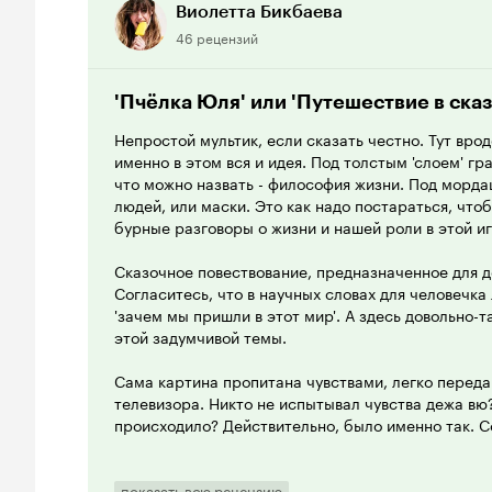
комментарии мне всегда кажутся такими же абсур
Виолетта Бикбаева
вокруг сцен курения в 'Ну, погоди!' от депутатов.
46 рецензий
пользователей, дети в 21 веке должны расти в суг
не знать о жизни абсолютно ничего. (очередная п
потом те же люди будут возмущаться цензуре ро
'Пчёлка Юля' или 'Путешествие в ска
фильмах)
Непростой мультик, если сказать честно. Тут вро
именно в этом вся и идея. Под толстым 'слоем' г
Сюжет действительно можно трактовать с точки 
что можно назвать - философия жизни. Под морд
веру, но мне кажется, это уже выбор зрителя. Ког
людей, или маски. Это как надо постараться, чт
просмотра мне не хотелось бежать в церковь. Бол
бурные разговоры о жизни и нашей роли в этой иг
аннотации вышеупомянутого блогера, о котором я,
слышала, мне не открылся 'гайд по самовыпилу'.
Сказочное повествование, предназначенное для де
подходить к некоторым жизненным вопросам, обс
Согласитесь, что в научных словах для человечка
затрагивает философские проблемы разных возрас
'зачем мы пришли в этот мир'. А здесь довольно-
относительно доходчивой форме для целевой аудит
этой задумчивой темы.
аудитория.
Сама картина пропитана чувствами, легко перед
Кстати, многие другие фильмы, не только для вз
телевизора. Никто не испытывал чувства дежа вю?
сюжете подобные философские вопросы взрослен
происходило? Действительно, было именно так. С
например, я заметила сходство с недавно вышедш
критиками 'Головоломкой'. Однако камни бросают 
Мягкие тона мультика делает его ещё более милым
ты меня посмотришь?'. И мы смотрим на милое чу
показать всю рецензию