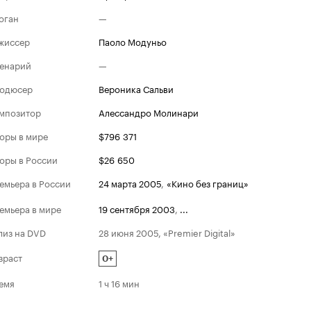
оган
—
жиссер
Паоло Модуньо
енарий
—
одюсер
Вероника Сальви
мпозитор
Алессандро Молинари
оры в мире
$796 371
оры в России
$26 650
емьера в России
24 марта 2005
,
«Кино без границ»
емьера в мире
19 сентября 2003
,
...
лиз на DVD
28 июня 2005, «Premier Digital»
зраст
0+
емя
1 ч 16 мин