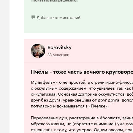
Мне кажется, что мультфильм абсолютно безобид
послушать вместе с нами повесть о человеческом 
нападок в свою сторону. Как было уже написано вы
также всех плюсах и минусах.
его нужно заново прокрутить по кинотеатрам, как
Добавить комментарий
безнадёжно устарел, и можно найти гораздо бол
10 из 10
с глубокими посылами. Да и, повторюсь, интере
участникам событий. И как ветеран боевых дейст
'спасибо', а пользователям интернета: 'не бейте Ю
Borovitsky
33 рецензии
Пчёлы - тоже часть вечного круговор
Мультфильм-то не простой, а с религиозно-филос
с оккультным содержанием, что удивляет, так как
оккультизма. Основная доктрина оккультистов: доб
друг без друга, уравновешивают друг друга, допо
популярно и доказывается в «Пчёлке».
Переселение душ, растворение в Абсолюте, вечн
мёртвого живым, но (обратите внимание!) уже с
отношения к тому, что умерло. Одним словом, пол