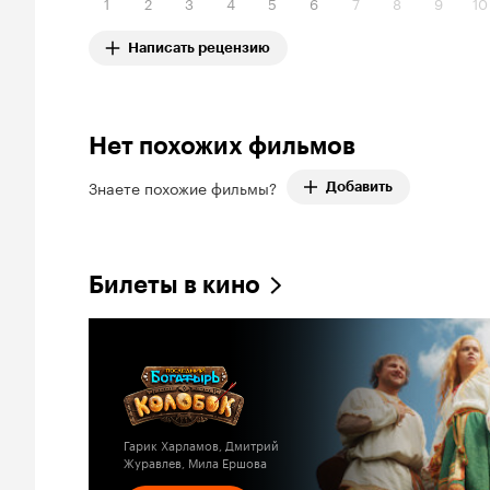
1
2
3
4
5
6
7
8
9
10
Написать рецензию
Нет похожих фильмов
Знаете похожие фильмы?
Добавить
Билеты в кино
Гарик Харламов, Дмитрий
Журавлев, Мила Ершова