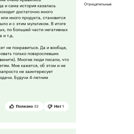
Отрицательные
а и сама история казалась
проходит достаточно много
или иного продукта, становится
ыло и с этим мультиком. В итоге
ых, по большей части негативных
 и т.д.
ет не понравиться. Да и вообще,
овать только повзрослевших
звините). Многие люди писали, что
етям. Мне кажется, об этом и не
-напросто не заинтересует
одачи. Будучи 4-летним
я на какие-то недочёты, детали.
авнении с современными
 И в сознательном восприятии это
ажется просто странным и
Истории игрушек': лица людей
Полезно
32
Нет
1
игается, а персонажей немного
младенцы и малыши. Подобные