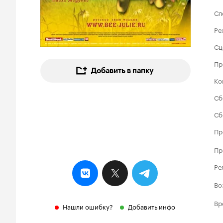
Сл
Ре
Сц
Пр
Добавить в папку
Ко
Сб
Сб
Пр
Пр
Ре
Во
Вр
Нашли ошибку?
Добавить инфо