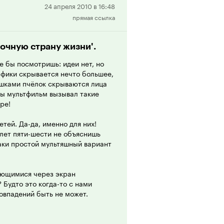
дными, как и, например, шум
Положительная
24 апреля 2010 в 16:48
 Видимо, по мнению некоторых
прямая ссылка
рецензия
убо пуританских условиях, чтобы
орция двойных стандартов -
скомнадзора в зарубежных
зочную страну жизни'.
де бы посмотришь: идеи нет, но
рафики скрывается нечто большее,
зрения аллюзии на христианскую
ашками пчёлок скрываются лица
да я была маленькой, после
обы мультфильм вызывал такие
ее того, как написано в громкой
ре!
 кстати, до этого ничего не
 Я лишь начала более осмысленно
тей. Да-да, именно для них!
уждать их с родителями. Картина
 лет пяти-шести не объяснишь
тов. Да, поверхностно и в
таки простой мультяшный вариант
ории, но на то она и целевая
ающимися через экран
рослых, поднимают поднимают в
 Будто это когда-то с нами
ия. В некоторых моментах,
овпадений быть не может.
ей 'Душой' или с хвалёной
всё равно в огород 'Пчёлки Юли'.
, цветастым и игривым: 'А давай
до - пчёлку Джулию, готовую