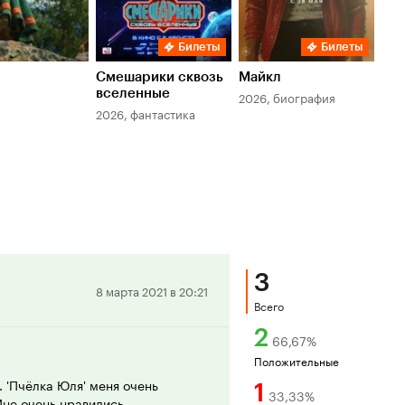
Билеты
Билеты
Смешарики сквозь
Майкл
Зл
вселенные
мер
2026, биография
2026, фантастика
202
3
Положительная
8 марта 2021 в 20:21
Всего
рецензия
2
66,67
%
Положительные
 'Пчёлка Юля' меня очень
1
33,33
%
Мне очень нравились