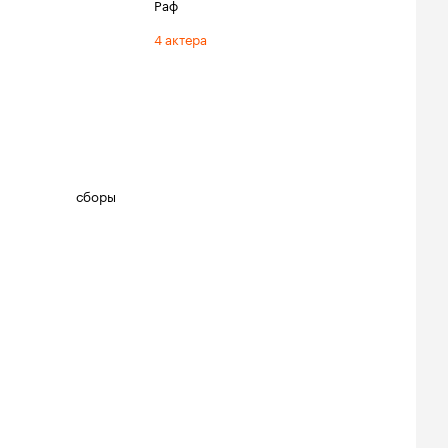
Раф
4 актера
сборы