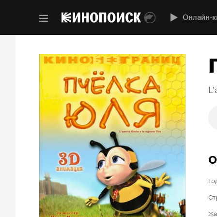
Онлайн-к
L'
О
Го
Ст
Жа