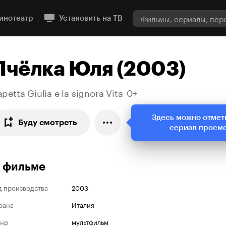
инотеатр
Установить на ТВ
Пчёлка Юля (2003)
apetta Giulia e la signora Vita
0+
Здесь можно отмет
Буду смотреть
сериал просм
 фильме
д производства
2003
рана
Италия
нр
мультфильм