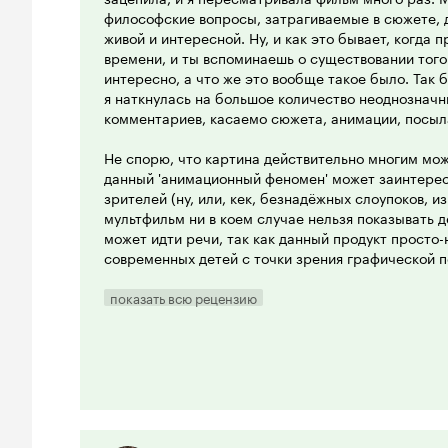
философские вопросы, затрагиваемые в сюжете, д
живой и интересной. Ну, и как это бывает, когда 
времени, и ты вспоминаешь о существовании того 
интересно, а что же это вообще такое было. Так б
я наткнулась на большое количество неоднозначн
комментариев, касаемо сюжета, анимации, посыла
Не спорю, что картина действительно многим мож
данный 'анимационный феномен' может заинтерес
зрителей (ну, или, кек, безнадёжных слоупоков, и
мультфильм ни в коем случае нельзя показывать д
может идти речи, так как данный продукт просто
современных детей с точки зрения графической п
ребёнком из 2005 года, ты не обращаешь внимани
Ты смотришь, грубо говоря, что тебе дали. В ср
показать всю рецензию
кинолентами, в 'Пчёлке' очень нелепая анимация.
очень режет глаза. А современным детям это пок
отталкивающим. Видны проблемы уровня первой '
кажутся пластиковыми, одежда нереалистично дв
трясёт.
Многих также возмутили сцены, где есть голые 