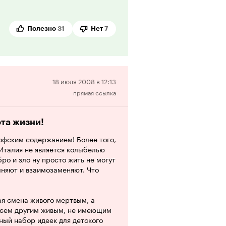
ный и вовсе не заслуживает
пути, роли человека в жизни, а
ше, это вовсе не означает, что
 забытую классику. Мульт
Полезно
31
Нет
7
ее эстетически приятные картины
сен он лишь непосредственным
вий я могу сказать фильму лишь
лю'.
Отрицательная
18 июля 2008 в 12:13
прямая ссылка
рецензия
ота жизни!
офским содержанием! Более того,
 Италия не является колыбелью
ро и зло ну просто жить не могут
лняют и взаимозаменяют. Что
ая смена живого мёртвым, а
овсем другим живым, не имеющим
ный набор идеек для детского