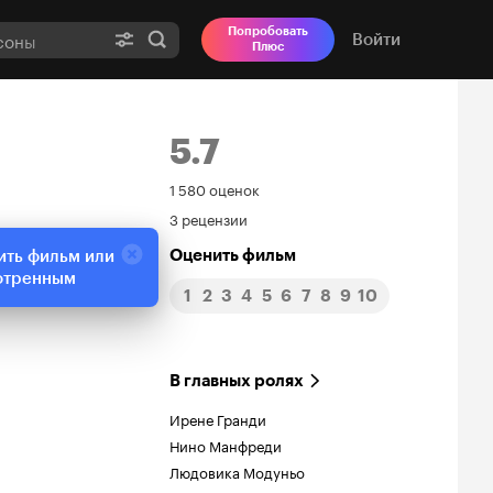
Попробовать
Войти
Плюс
5.7
Рейтинг
1 580 оценок
3 рецензии
Кинопоиска
Оценить фильм
ить фильм или
5.7
отренным
1
2
3
4
5
6
7
8
9
10
В главных ролях
Ирене Гранди
Нино Манфреди
Людовика Модуньо