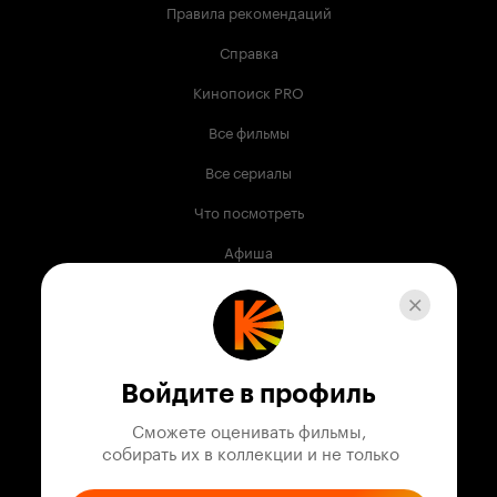
Правила рекомендаций
Справка
Кинопоиск PRO
Все фильмы
Все сериалы
Что посмотреть
Афиша
Музыка
Телепрограмма
Книги
Войдите в профиль
Служба поддержки
Сможете оценивать фильмы,

 собирать их в коллекции и не только
© 2003 —
2026
,
Кинопоиск
18
+