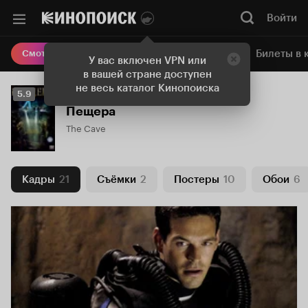
Войти
Онлайн-кинотеатр
Билеты в 
Смотреть кино
У вас включен VPN или
в вашей стране доступен
не весь каталог Кинопоиска
Рейтинг
5.9
Кинопоиска
Пещера
5.9
The Cave
Кадры
21
Съёмки
2
Постеры
10
Обои
6