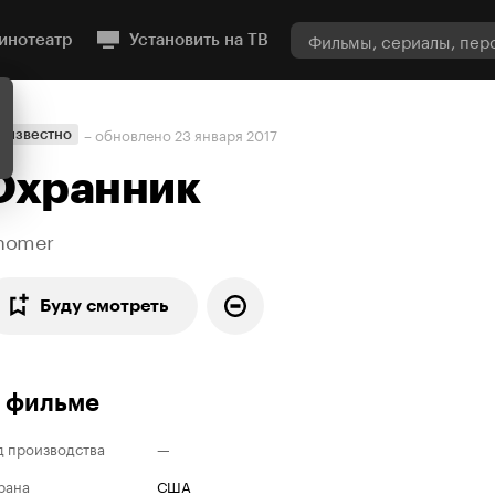
инотеатр
Установить на ТВ
– обновлено
23 января 2017
еизвестно
Охранник
homer
Буду смотреть
 фильме
д производства
—
рана
США