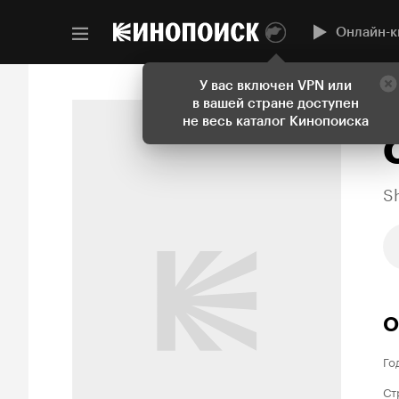
Онлайн-к
У вас включен VPN или
в вашей стране доступен
Н
не весь каталог Кинопоиска
S
О
Го
Ст