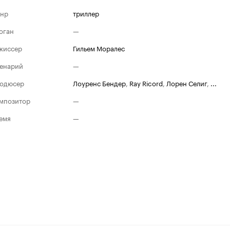
нр
триллер
оган
—
жиссер
Гильем Моралес
енарий
—
одюсер
Лоуренс Бендер
,
Ray Ricord
,
Лорен Селиг
,
...
мпозитор
—
емя
—