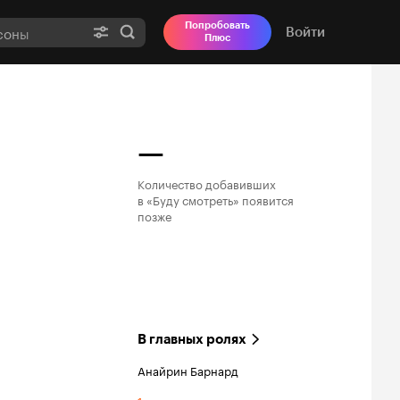
Попробовать
Войти
Плюс
—
Количество добавивших

в «Буду смотреть» появится

позже
В главных ролях
Анайрин Барнард