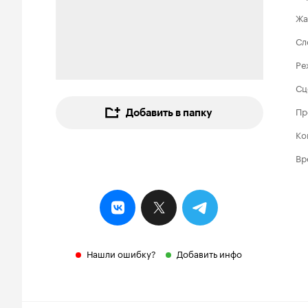
Жа
Сл
Ре
Сц
Пр
Добавить в папку
Ко
Вр
Нашли ошибку?
Добавить инфо