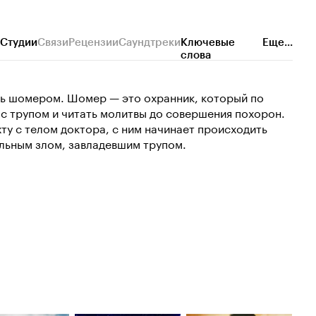
Студии
Связи
Рецензии
Саундтреки
Ключевые
Еще...
слова
ть шомером. Шомер — это охранник, который по
с трупом и читать молитвы до совершения похорон.
ту с телом доктора, с ним начинает происходить
льным злом, завладевшим трупом.