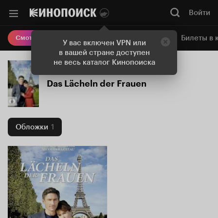
Войти
Онлайн-кинотеатр
Билеты в 
Смотреть кино
У вас включен VPN или
в вашей стране доступен
не весь каталог Кинопоиска
Das Lächeln der Frauen
Обложки
1