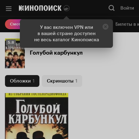
Войти
Онлайн-кинотеатр
Билеты в 
Смотреть кино
У вас включен VPN или
в вашей стране доступен
не весь каталог Кинопоиска
Рейтинг
5.8
Кинопоиска
Голубой карбункул
5.8
Обложки
1
Скриншоты
1