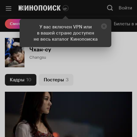
Войти
Онлайн-кинотеатр
Билеты в 
Смотреть кино
У вас включен VPN или
в вашей стране доступен
не весь каталог Кинопоиска
Чхан-су
Changsu
Кадры
10
Постеры
3