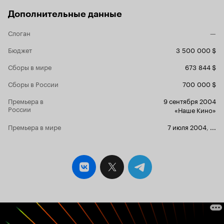
полотном, с нарисованными на нем
тяжелораненых.
деревьями, и все это с помощью
Дополнительные данные
подсветки создавало иллюзию пейзажа,
мелькающего за окнами санитарного
Слоган
—
поезда.
Бюджет
3 500 000 $
Сборы в мире
673 844 $
Сборы в России
700 000 $
Премьера в
9 сентября 2004
России
«Наше Кино»
Премьера в мире
7 июля 2004
,
...