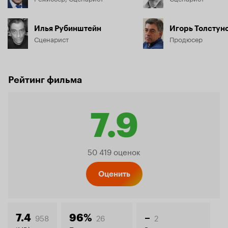
Илья Рубинштейн
Игорь Толстун
Сценарист
Продюсер
Рейтинг фильма
7.9
Рейтинг
50 419 оценок
Кинопо
Оценить
958
26
2
7.4
96%
–