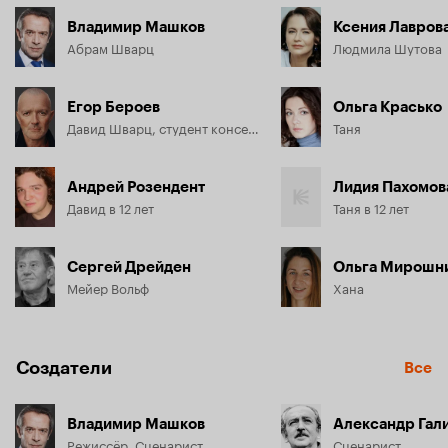
Владимир Машков
Ксения Лавров
Абрам Шварц
Людмила Шутова
Егор Бероев
Ольга Красько
Давид Шварц, студент консерватории
Таня
Андрей Розендент
Лидия Пахомов
Давид в 12 лет
Таня в 12 лет
Сергей Дрейден
Ольга Мирошн
Мейер Вольф
Хана
Создатели
Все
Владимир Машков
Александр Гал
Режиссёр, Сценарист
Сценарист