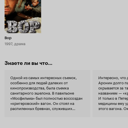
Вор
1997, драма
Знаете ли вы что...
Одной из самых интересных съемок,
Интересно, что
особенно для людей далеких от
Аронин долго пы
кинопроизводства, была съемка
скрывается за т
санитарного эшелона. В павильоне
названием — «к
«Мосфильма» был полностью воссоздан
И только в Пете
«кригеровский» вагон. Он стоял на
медицины ему у
распиленных бревнах, служивших
этого вагона. Ок
рычагом, и рабочие раскачивали вагон,
гениальное соо
имитируя мерное покачивание поезда.
собой вагон со 
Рядом вращался «барабан», обтянутый
крепятся подви