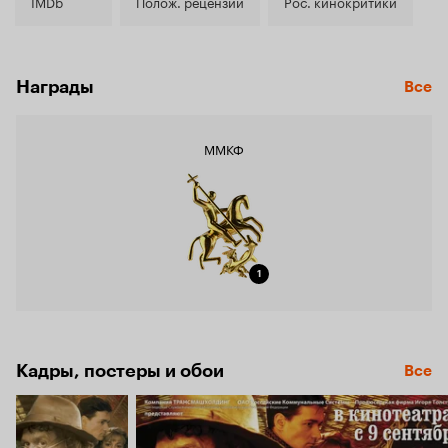
7.9
IMDb
Полож. рецензии
Рос. кинокритики
Награды
Все
ММКФ
1
Кадры, постеры и обои
Все