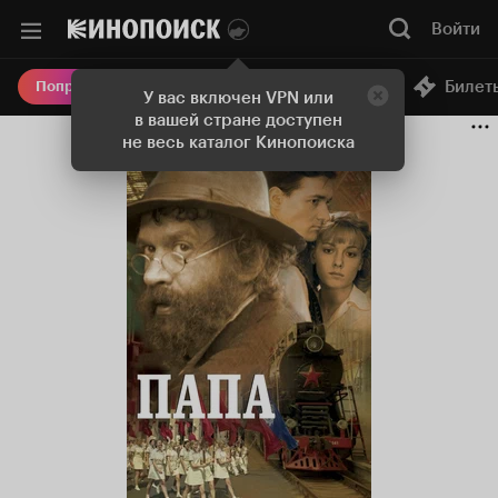
Войти
Онлайн-кинотеатр
Билет
Попробовать Плюс
У вас включен VPN или
в вашей стране доступен
не весь каталог Кинопоиска