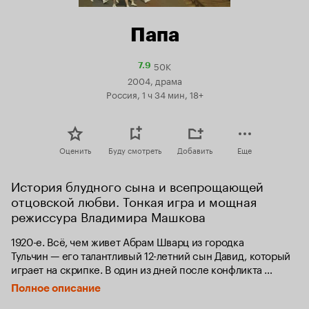
Папа
50K
Рейтинг
7.9
Кинопоиска
2004, драма
7.9
Россия, 1 ч 34 мин, 18+
Оценить
Буду смотреть
Добавить
Еще
История блудного сына и всепрощающей 
отцовской любви. Тонкая игра и мощная 
режиссура Владимира Машкова
1920-е. Всё, чем живет Абрам Шварц из городка 
Тульчин — его талантливый 12-летний сын Давид, который 
играет на скрипке. В один из дней после конфликта 
с отцом Давид уезжает в Москву. Спустя 10 лет 
Полное описание
он становится лучшим студентом Московской 