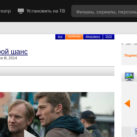
театр
Установить на ТВ
все
трейлер
фрагмент
DVD
рой шанс
Подпис
e til, 2014
B