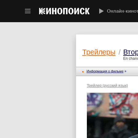
Онлайн-кино
Трейлеры
/
Вто
En chanc
Информация о фильме
»
Трейлер (русский язык)