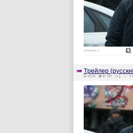
добавить в:
Трейлер (русски
02:31
87 787
1
— 5 н