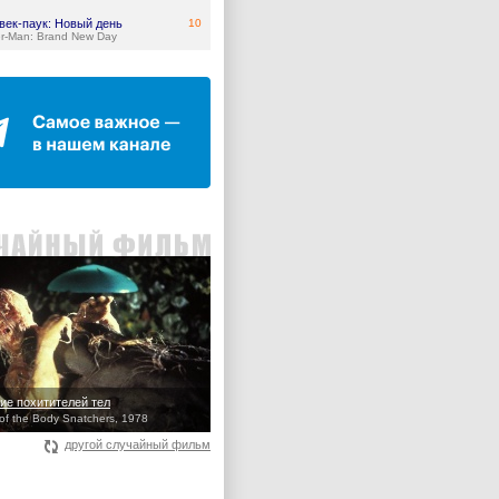
век-паук: Новый день
10
er-Man: Brand New Day
ие похитителей тел
 of the Body Snatchers, 1978
другой случайный фильм