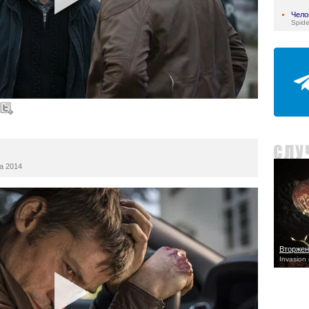
Чело
Spid
а 2014
Вторжен
Invasion