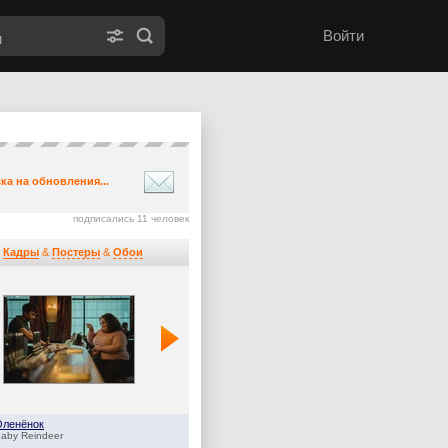
Войти
ка на обновления...
подписались 11 человек
Кадры
&
Постеры
&
Обои
Оленёнок
Дом Дракона
aby Reindeer
House of the Dragon