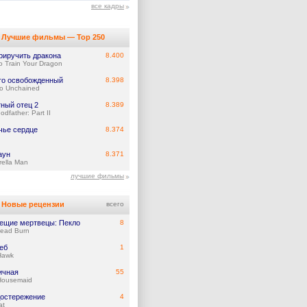
все кадры
Лучшие фильмы — Top 250
риручить дракона
8.400
o Train Your Dragon
го освобожденный
8.398
o Unchained
ный отец 2
8.389
dfather: Part II
чье сердце
8.374
аун
8.371
rella Man
лучшие фильмы
Новые рецензии
всего
ещие мертвецы: Пекло
8
Dead Burn
еб
1
Hawk
ичная
55
Housemaid
остережение
4
at