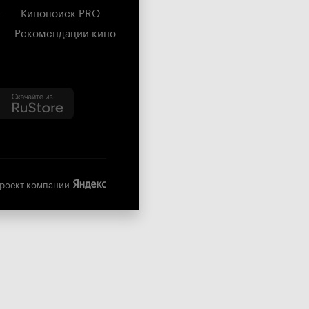
г
Кинопоиск PRO
Рекомендации кино
роект компании