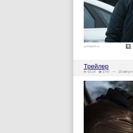
добавить в:
Трейлер
02:14
3747
— 10 август