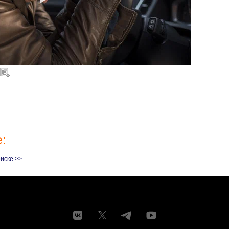
:
иске >>