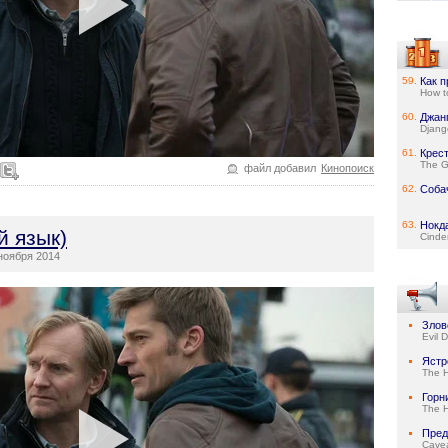
59.
Как п
How t
60.
Джан
Djang
61.
Крест
The Go
файл добавил
Кинопоиск
62.
Соба
63.
Нокд
й язык)
Cinde
оября 2014
Злов
Evil 
Ястр
The 
Горн
The 
Пред
Cave