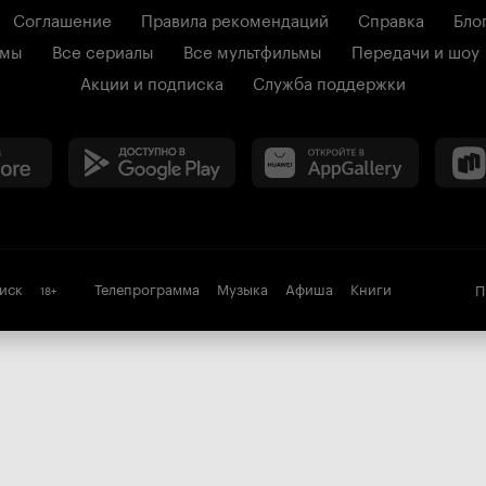
Соглашение
Правила рекомендаций
Справка
Бло
ьмы
Все сериалы
Все мультфильмы
Передачи и шоу
Акции и подписка
Служба поддержки
иск
Телепрограмма
Музыка
Афиша
Книги
П
18
+