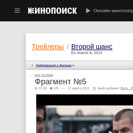
Онлайн-кинотеат
Трейлеры
/
Второй шанс
En chance til, 2014
Информация о фильме
»
←
все ролики
Фрагмент №5
01:39
125
— 17 марта 2015
файл добавил
Boris...