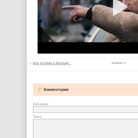
←
все ролики к фильму...
добавить в:
Комментарии
Заголовок:
Текст: