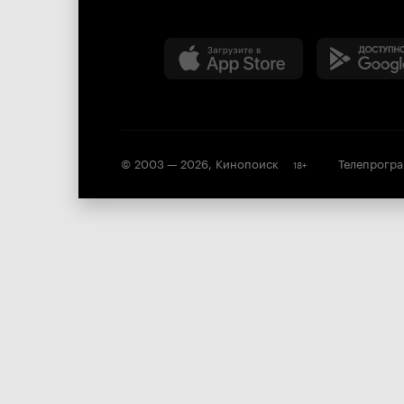
© 2003 —
2026
,
Кинопоиск
Телепрогр
18
+