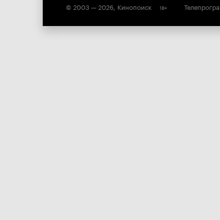
© 2003 —
2026
,
Кинопоиск
Телепрогр
18
+