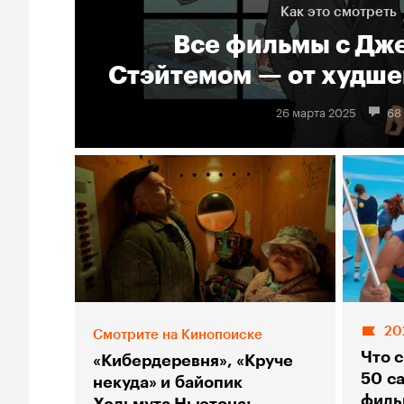
Как это смотреть
Все фильмы с Дж
Стэйтемом — от худше
26 марта 2025
68
20
Смотрите на Кинопоиске
Что с
«Кибердеревня», «Круче
50 с
некуда» и байопик
филь