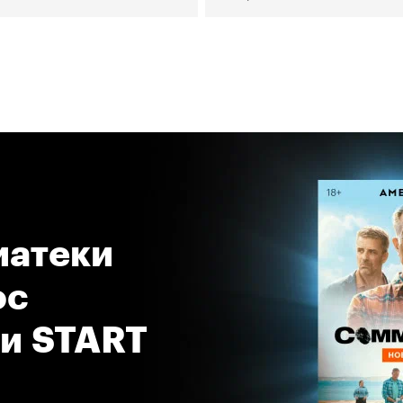
атеки 
с 
 и START