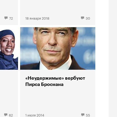
72
18 января 2018
30
«Неудержимые» вербуют
Пирса Броснана
62
1 июля 2014
55