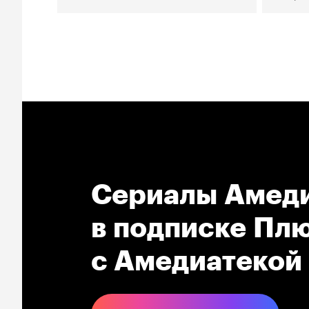
Сериалы Амеди
в подпиcке Плю
с Амедиатекой