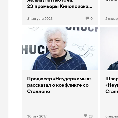
Хельмута Ньютона:
23 премьеры Кинопоиска
в сентябре
31 августа 2023
0
2 январ
Продюсер «Неудержимых»
Швар
рассказал о конфликте со
«Неу
Сталлоне
Стал
30 мая 2017
23
6 апрел