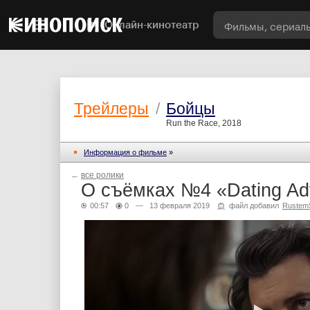
Онлайн-кинотеатр
Трейлеры
/
Бойцы
Run the Race, 2018
Информация о фильме
»
←
все ролики
О съёмках №4 «Dating Ad
00:57
0
— 13 февраля 2019
файл добавил
Rustem