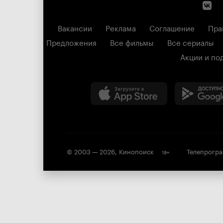
Вакансии
Реклама
Соглашение
Пра
Предложения
Все фильмы
Все сериалы
Акции и по
© 2003 —
2026
,
Кинопоиск
Телепрогр
18
+