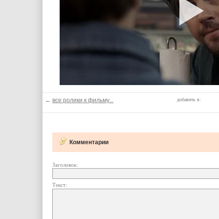
←
все ролики к фильму...
добавить в:
Комментарии
Заголовок:
Текст: