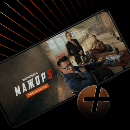
ребёнок должен быть главным, и, если он
страдает, значит, виновата мать. А женщина,
выбирающая себя, вообще недостойна
называться матерью и иметь ребенка».
Материнская вина становится инструментом
контроля и управления. Из страха потерять
сына, Клеманс соглашается на все условия,
выдвигаемые бывшим мужем и опекой,
встречается с ребенком под присмотром
психологов и социальных работников.
Мальчик протестует против такого формата
встреч, видно, как он любит мать, какая между
ними эмоциональная близость и духовное
родство. Но каждая встреча превращается
экзамен, где Клеманс должна доказать, что она
хорошая мать. Вот только проблема в том, что
доказательств никогда не бывает достаточно.
Сама позиция обвиняемой, в которую она
поставлена бывшим мужем и системой,
требует постоянно оправдываться – за свой
выбор, за право на собственную жизнь, на
сексуальность, на самовыражение. Клеманс
выдерживает все перепады настроения
ребенка, радуясь хоть такой возможности
увидеться с сыном, обнять его, украдкой