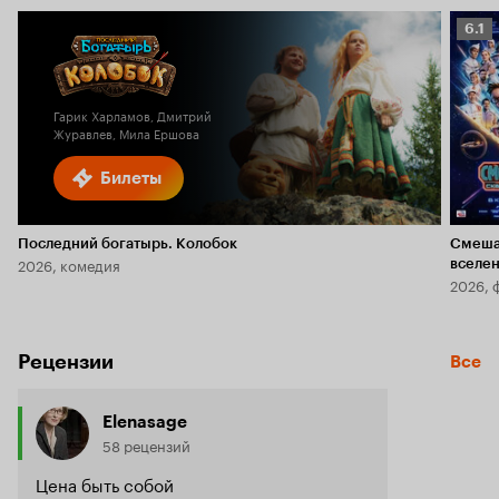
Рейт
6.1
Кино
6.1
Гарик Харламов, Дмитрий
Журавлев, Мила Ершова
Билеты
Последний богатырь. Колобок
Смеша
2026, комедия
вселе
2026, 
Рецензии
Все
Elenasage
58 рецензий
Цена быть собой