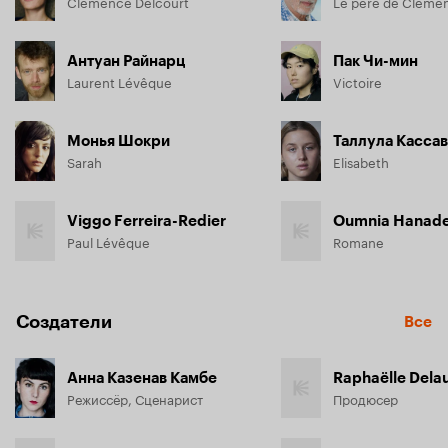
Clémence Delcourt
Le père de Cléme
Антуан Райнарц
Пак Чи-мин
Laurent Lévêque
Victoire
Монья Шокри
Таллула Кассав
Sarah
Elisabeth
Viggo Ferreira-Redier
Oumnia Hanad
Paul Lévêque
Romane
Создатели
Все
Анна Казенав Камбе
Raphaëlle Dela
Режиссёр, Сценарист
Продюсер