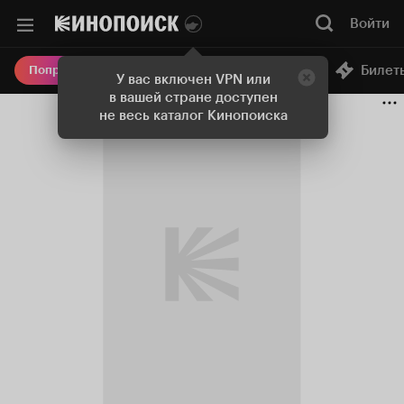
Войти
Онлайн-кинотеатр
Билет
Попробовать Плюс
У вас включен VPN или
в вашей стране доступен
не весь каталог Кинопоиска