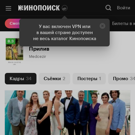
Войти
Онлайн-кинотеатр
Билеты в 
Смотреть кино
У вас включен VPN или
в вашей стране доступен
не весь каталог Кинопоиска
Рейтинг
8.3
Кинопоиска
Прилив
8.3
Medcezir
Кадры
34
Съёмки
2
Постеры
1
Промо
3