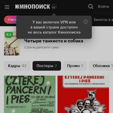
Войти
Онлайн-кинотеатр
Билеты в 
Смотреть кино
У вас включен VPN или
в вашей стране доступен
не весь каталог Кинопоиска
Рейтинг
8.2
Кинопоиска
Четыре танкиста и собака
8.2
Czterej pancerni i pies
Кадры
42
Постеры
2
Промо
1
Обложки