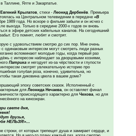
 в Таллине, Ялте и Закарпатье.
л
Евгений Крылатов
, стихи -
Леонид Дербенёв
. Премьера
тоялась на Центральном телевидении в передаче
«В
бре 1989 года. Но вскоре о фильме забыли и он исчез с
сле выхода. Только в середине 2000-х годов он вновь
ться в эфире детских кабельных каналов. На сегодняшний
абыт. Его помнят, любят и смотрят.
торую с удовольствием смотрю до сих пор. Мне очень
 с одинаковым интересом могут смотреть люди разных
роганно вспоминают молодые годы, когда первый раз
дёжь с интересом наблюдает за дворцовыми кознями,
ьного
Патрика
и негодует из-за чёрствости и глупости
с интересом смотрят увлекательную историю про
лшебная голубая роза, конечно, удивительна, но
 чтобы такая диковина цвела в вашем доме?
вершающий эпоху советских сказок. Исполненный с
арактерным для
Леонида Нечаева
, он оставляет финал
ганичности происходящего характерно для
Чехова
, но для
несённого на киноэкран.
при свете дня,
меня!
йдут друзья,
ебя НЕЛЬЗЯ!»…
 строки, от которых трепещет душа и замирает сердце, и
ляется. Но я чего-то плачу каждый раз, когда смотрю