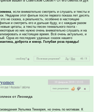
т фильм вышел в Советском Союзе?! От его смелости дух
времена
, если внимательно смотреть и слушать и тексты и
ок. Недаром этот фильм после первого показа лет десять
 это не сказка, а реальность, особенно в настоящее
фильм и смотреть его и дальше буду, и с каждым разом
новые цитаты, а тексты песен гениального поэта -
некоторые из них нужно очень внимательно слушать и на
ализировать и настоящее время. Всё очень актуально, и
ный. Одна из последних удачных сказок нашего
мантика, доброта и юмор. Голубая роза правды!
спойлер?
Полезная рецензия?
Да
/
Нет
46 / 9
ryomov
10 февраля 2019 | 13:15
друзья
фильмы
звёзды
тип рецензии:
сплеск от Леонида
оизведения Уильяма Теккерея, но очень по мотивам. К