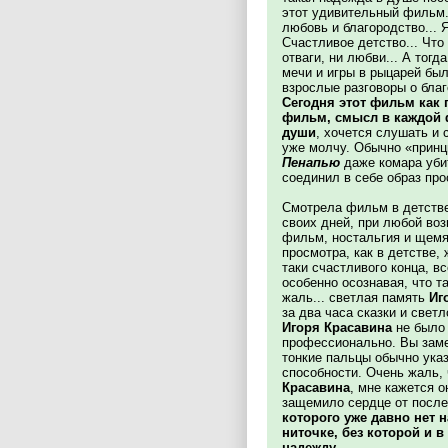
этот удивительный фильм. 
любовь и благородство... Я
Счастливое детство... Что 
отваги, ни любви... А тог
мечи и игры в рыцарей бы
взрослые разговоры о благ
Сегодня этот фильм как 
фильм, смысл в каждой ф
души
, хочется слушать и
уже молчу. Обычно «принц
Пенапью
даже комара уби
соединил в себе образ про
Смотрела фильм в детстве,
своих дней, при любой во
фильм, ностальгия и щемя
просмотра, как в детстве,
таки счастливого конца, в
особенно осознавая, что т
жаль... светлая память
Иг
за два часа сказки и светл
Игоря Красавина
не было 
профессионально. Вы заме
тонкие пальцы обычно ука
способности. Очень жаль,
Красавина
, мне кажется 
защемило сердце от посл
которого уже давно нет н
ниточке, без которой и 
надежду
.