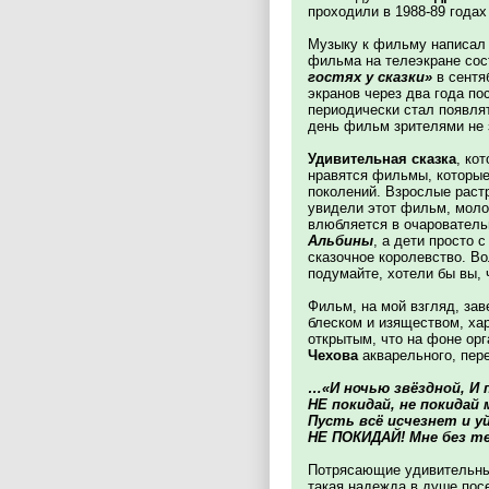
проходили в 1988-89 годах
Музыку к фильму написа
фильма на телеэкране сос
гостях у сказки»
в сентя
экранов через два года по
периодически стал появля
день фильм зрителями не з
Удивительная сказка
, ко
нравятся фильмы, которые
поколений. Взрослые раст
увидели этот фильм, моло
влюбляется в очаровател
Альбины
, а дети просто 
сказочное королевство. Во
подумайте, хотели бы вы,
Фильм, на мой взгляд, за
блеском и изяществом, х
открытым, что на фоне ор
Чехова
акварельного, пере
…«И ночью звёздной, И 
НЕ покидай, не покидай 
Пусть всё исчезнет и у
НЕ ПОКИДАЙ! Мне без т
Потрясающие удивительные
такая надежда в душе посе