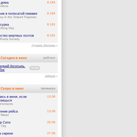
 дома
8.194
Alone
чик в полосатой пижаме
8.194
oy in the Striped Pajamas
 сурка
8.191
ndhog Day
ство мертвых поэтов
8.191
Poets Society
лучшие фильмы
Сегодня в кино
рейтинг
едний богатырь.
ПРОМО
бок
афиша
Скоро в кино
премьера
ись в меня, если
13.08
лишься
d'enfants
ение рейса
13.08
 Water
р Сити
20.08
 City
а сирени
27.08