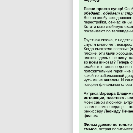
Песни просто супер!
Осо
обедает, обедает и ст
Всё на злобу сегодняшнег
перестройки, сейчас он бы
Кстати мою любимую сказ
показывают по телевидени
Грустная сказка, с недет
спустя много лет, повзрос
Когда смотрела впервые (в
плохие, эти были хорошие,
плохих здесь я не вижу, д
во всём виноват? Теперь с
слабостях, словно дьявол
положительные герои «не б
какой-то взбалмошной деву
чуть ли не ангелом. И сам
говорил финальные слова 
Актриса
Варвара Владим
интонации, пластика - н
моей самой любимой актр
запал в самое сердце - та
режиссёру
Леониду Неча
фильма.
Фильм далеко не только 
смысл
, острая политичес