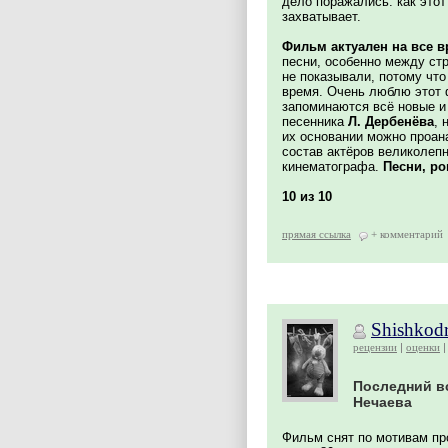
дело поражались: как это
захватывает.
Фильм актуален на все 
песни, особенно между стр
не показывали, потому что
время. Очень люблю этот 
запоминаются всё новые и 
песенника
Л. Дербенёва
, 
их основании можно проан
состав актёров великолеп
кинематографа.
Песни, ро
10 из 10
прямая ссылка
+ комментарий
Shishkod
рецензии
оценки
Последний в
Нечаева
Фильм снят по мотивам пр