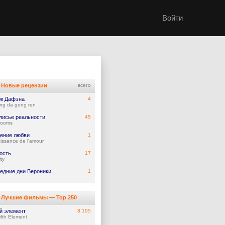
Войти
Новые рецензии
всего
ж Дафэна
4
ng da geng ren
лисье реальности
45
rooms
ение любви
1
issance de l'amour
ость
17
ity
едние дни Вероники
1
Лучшие фильмы — Top 250
й элемент
8.195
ifth Element