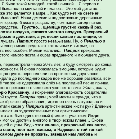
Я была такой молодой, такой наивной... Я верила в
 была полна мечтаний и планов... Это моё детство...
же это делается в мире... Как будто нет на свете ни
да было всё! Наши детские и подростковые деревянные
ли гораздо ближе к рыцарству, чем наши сегодняшние
ородстве...
Грустно… щемяще грустно каждый раз
.
глоток воздуха, свежего чистого воздуха. Прекрасный
разе и действии, а уж песни самые настоящие, от
 слушать.
Патрик
просто незабываем. Ну, о
Пенапью
я
ы-соперники» предстают как алчные и хитрые, но
ть неспособен. Милый мальчик...
Патрик
прекрасно
стого немого поэта и образ преданного и любящего друга.
 пересмотрела через 20-ть лет, и буду смотреть до конца
зможности. И снова поразилась эмоциям, которые будит
щая грусть переполняли на протяжении двух часов
 ждала до последнего кадра всё же хорошей развязки, всё-
сё так же не сдерживала слёз на последней песне принца,
акого прекрасного человека уже нет с нами. Жаль, жаль,
орю Красавину
, и искренняя благодарность создателям
ой грусти.
Патрик
принц моей мечты и ерунда, что у
актёрского образования, играл он очень натурально и
тили какие у
Патрика
артистические кисти рук? Длинные
зывают на художественные или артистические
 что это был единственный фильм с участием
Игоря
он мог бы достичь многого в творческом плане… Снова
едней сцены. Ведь
этот юноша, прекрасный как ангел,
а свете, поёт нам, живым, о Надежде, о той тонкой
в самом деле не прожить, завещая нам любовь и