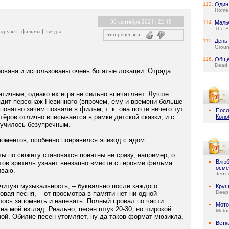
113.
Один
Home 
30 сентября 2024 | 22:48
114.
Маль
The B
друзья
фильмы
звёзды
тип рецензии:
115.
День
Grou
116.
Обще
Dead 
ована и использованы очень богатые локации. Отрада
тичные, однако их игра не сильно впечатляет. Лучше
дит персонаж Невинного (впрочем, ему и времени больше
онятно зачем позвали в фильм, т. к. она почти ничего тут
Посл
ктёров отлично вписывается в рамки детской сказки, и с
Коло
лучилось безупречным.
оментов, особенно понравился эпизод с ядом.
ы по сюжету становятся понятны не сразу, например, о
Влюб
тов зритель узнаёт внезапно вместе с героями фильма.
осме
иваю.
Jeux 
читую музыкальность, – буквально после каждого
Круш
Deep
новая песня, – от просмотра в памяти нет ни одной
лось запомнить и напевать. Полный провал по части
Мото
на мой взгляд. Реально, песен штук 20-30, но широкой
Motor
ной. Обилие песен утомляет, ну-да таков формат мюзикла,
Ветк