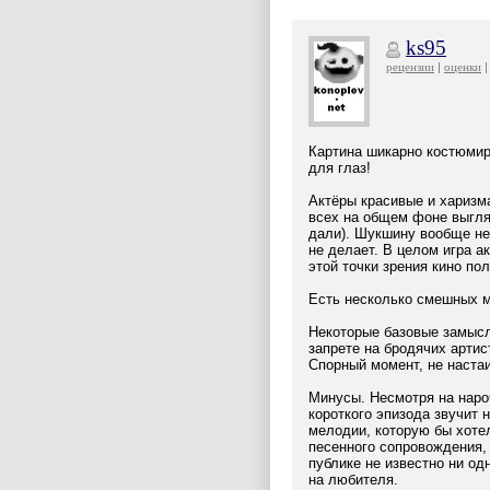
ks95
рецензии
оценки
Картина шикарно костюмир
для глаз!
Актёры красивые и харизма
всех на общем фоне выгля
дали). Шукшину вообще неп
не делает. В целом игра а
этой точки зрения кино по
Есть несколько смешных м
Некоторые базовые замысл
запрете на бродячих артис
Спорный момент, не наста
Минусы. Несмотря на наро
короткого эпизода звучит 
мелодии, которую бы хоте
песенного сопровождения, 
публике не известно ни од
на любителя.