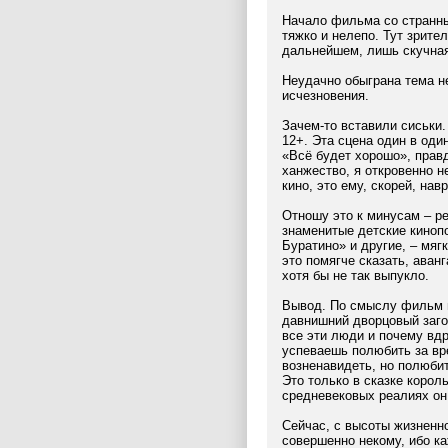
Начало фильма со странн
тяжко и нелепо. Тут зрите
дальнейшем, лишь скучная
Неудачно обыграна тема не
исчезновения.
Зачем-то вставили сиськи.
12+. Эта сцена один в од
«Всё будет хорошо», правд
ханжество, я откровенно н
кино, это ему, скорей, нав
Отношу это к минусам – р
знаменитые детские киноп
Буратино» и другие, – мяг
это помягче сказать, аван
хотя бы не так выпукло.
Вывод. По смыслу фильм п
давнишний дворцовый загов
все эти люди и почему вд
успеваешь полюбить за вр
возненавидеть, но полюбит
Это только в сказке корол
средневековых реалиях он
Сейчас, с высоты жизненн
совершенно некому, ибо ка