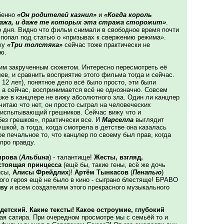
бенно
«Он родителей казнил»
и
«Когда король
ража, и даже те которых эта стража сторожит»
.
о дня. Видно что фильм снимали в свободное время почти
 попал под статью о «призывах к свержению режима».
ку
«Три толстяка»
сейчас тоже практически не
ю.
ским закрученным сюжетом. Интересно пересмотреть её
лев, и сравнить восприятие этого фильма тогда и сейчас.
 12 лет), понятное дело всё было просто, эти были
 а сейчас, воспринимается всё не однозначно. Совсем
аже в канцлере не вижу абсолютного зла. Один ли канцлер
читаю что нет, он просто сыграл на человеческих
 испытывающий грешников. Сейчас вижу что и
ез грешков», практически все. И
Марселла
выглядит
шкой, а тогда, когда смотрела в детстве она казалась
ое печальное то, что канцлер по своему был прав, когда
про правду.
ирова
(
Альбина
) - талантище!
Жесты, взгляд,
астоящая принцесса
(ещё бы, такие гены, всё же дочь
исы,
Алисы Фрейдлих
)!
Артём Тынкасов
(
Пенапью
)
кого героя ещё не было в кино - сыграно блестяще! БРАВО
еву
и всем создателям этого прекрасного музыкального
детский. Какие тексты! Какое остроумие, глубокий
кая сатира. При очередном просмотре мы с семьёй то и