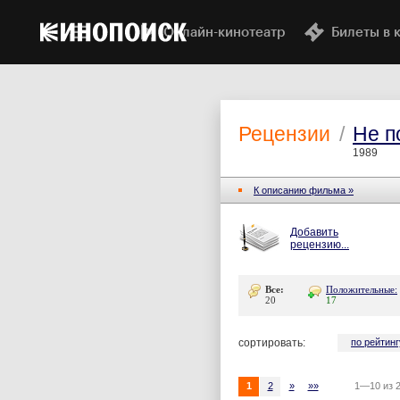
Онлайн-кинотеатр
Билеты в 
Рецензии
/
Не 
1989
К описанию фильма »
Добавить
рецензию...
Все:
Положительные:
20
17
сортировать:
по рейтинг
1
2
»
»»
1—10 из 