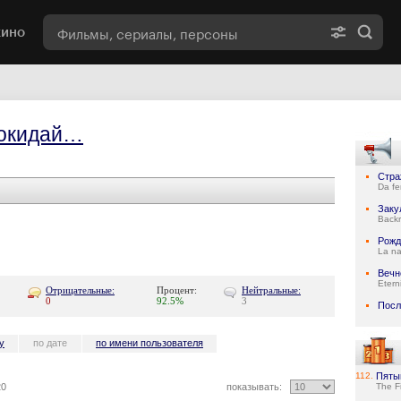
кино
покидай…
Стра
Da fe
Заку
Back
Рожд
La na
Вечн
Etern
Отрицательные:
Процент:
Нейтральные:
0
92.5%
3
Посл
у
по дате
по имени пользователя
112.
Пяты
20
показывать:
The F