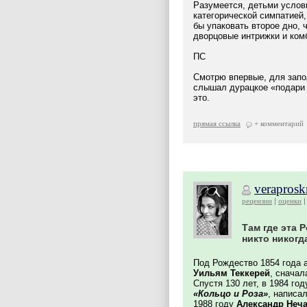
Разумеется, детьми услов
категорической симпатией,
бы упаковать второе дно, ч
дворцовые интрижки и комб
ПС
Смотрю впервые, для запол
слышал дурацкое «подари л
это.
прямая ссылка
+ комментарий
verapros
рецензии
оценки
Там где эта Р
никто никогда
Под Рождество 1854 года 
Уильям Теккерей
, сначал
Спустя 130 лет, в 1984 го
«Кольцо и Роза»
, написа
1988 году
Александр Неч