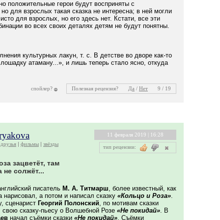
но положительные герои будут восприняты с
 но для взрослых такая сказка не интересна; в ней могли
исто для взрослых, но его здесь нет. Кстати, все эти
инации во всех своих деталях детям не будут понятны.
нения культурных лакун, т. с. В детстве во дворе как-то
ошадку атаману...», и лишь теперь стало ясно, откуда
спойлер?
Полезная рецензия?
Да
/
Нет
9 / 19
kryakova
11 февраля 2019 | 16:28
друзья
фильмы
звёзды
тип рецензии:
оза зацветёт, там
 не солжёт...
английский писатель
М. А. Титмарш
, более известный, как
а нарисовал, а потом и написал сказку
«Кольцо и Роза»
.
ду, сценарист
Георгий Полонский
, по мотивам сказки
л свою сказку-пьесу о Волшебной Розе
«Не покидай»
. В
аев
начал съёмки сказки
«Не покидай»
. Съёмки