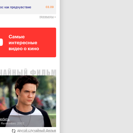
ос как предчувствие
03.09
премьеры
любить
o Remember, 2002
другой случайный фильм