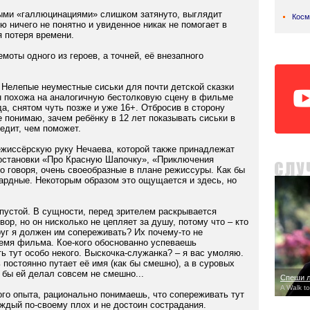
ыми «галлюцинациями» слишком затянуто, выглядит
Косм
лю ничего не понятно и увиденное никак не помогает в
 потеря времени.
моты одного из героев, а точней, её внезапного
 Нелепые неуместные сиськи для почти детской сказки
ин похожа на аналогичную бестолковую сцену в фильме
а, снятом чуть позже и уже 16+. Отбросив в сторону
е понимаю, зачем ребёнку в 12 лет показывать сиськи в
редит, чем поможет.
ежиссёрскую руку Нечаева, которой также принадлежат
остановки «Про Красную Шапочку», «Приключения
ко говоря, очень своеобразные в плане режиссуры. Как бы
гардные. Некоторым образом это ощущается и здесь, но
устой. В сущности, перед зрителем раскрывается
ор, но он нисколько не цепляет за душу, потому что – кто
руг я должен им сопереживать? Их почему-то не
емя фильма. Кое-кого обоснованно успеваешь
ь тут особо некого. Выскочка-служанка? – я вас умоляю.
ь постоянно путает её имя (как бы смешно), а в суровых
 бы ей делал совсем не смешно...
Спеши 
A Walk t
ого опыта, рационально понимаешь, что сопереживать тут
ждый по-своему плох и не достоин сострадания.